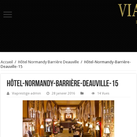
Accueil
/
Hôtel Normandy Barrière Deauville
/
Hôtel-Normandy-Barrière-
Deauville-15
Hôtel-Normandy-Barrière-Deauville-15
Viaprestige-admin
28 janvier 2016
14 Vues