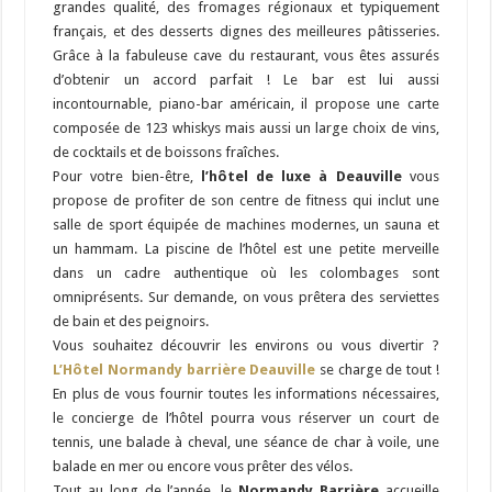
grandes qualité, des fromages régionaux et typiquement
français, et des desserts dignes des meilleures pâtisseries.
Grâce à la fabuleuse cave du restaurant, vous êtes assurés
d’obtenir un accord parfait ! Le bar est lui aussi
incontournable, piano-bar américain, il propose une carte
composée de 123 whiskys mais aussi un large choix de vins,
de cocktails et de boissons fraîches.
Pour votre bien-être,
l’hôtel de luxe à Deauville
vous
propose de profiter de son centre de fitness qui inclut une
salle de sport équipée de machines modernes, un sauna et
un hammam. La piscine de l’hôtel est une petite merveille
dans un cadre authentique où les colombages sont
omniprésents. Sur demande, on vous prêtera des serviettes
de bain et des peignoirs.
Vous souhaitez découvrir les environs ou vous divertir ?
L’Hôtel Normandy barrière Deauville
se charge de tout !
En plus de vous fournir toutes les informations nécessaires,
le concierge de l’hôtel pourra vous réserver un court de
tennis, une balade à cheval, une séance de char à voile, une
balade en mer ou encore vous prêter des vélos.
Tout au long de l’année, le
Normandy Barrière
accueille