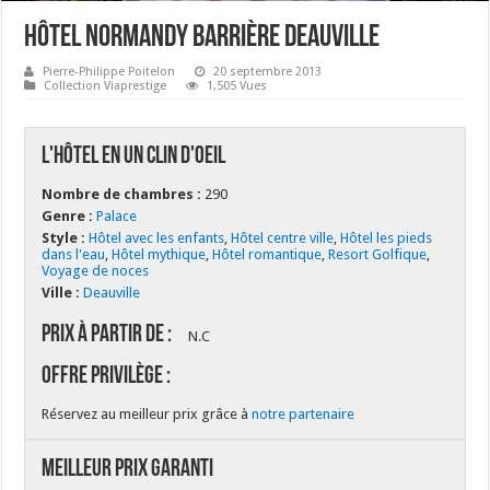
Hôtel Normandy Barrière Deauville
Pierre-Philippe Poitelon
20 septembre 2013
Collection Viaprestige
1,505 Vues
L'hôtel en un clin d'oeil
Nombre de chambres :
290
Genre :
Palace
Style :
Hôtel avec les enfants
,
Hôtel centre ville
,
Hôtel les pieds
dans l'eau
,
Hôtel mythique
,
Hôtel romantique
,
Resort Golfique
,
Voyage de noces
Ville :
Deauville
Prix à partir de :
N.C
Offre Privilège :
Réservez au meilleur prix grâce à
notre partenaire
Meilleur Prix Garanti