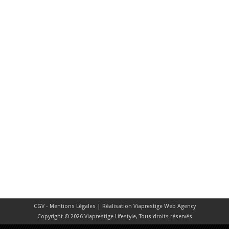
CGV - Mentions Légales
| Réalisation
Viaprestige Web Agency
Copyright © 2026 Viaprestige Lifestyle, Tous droits réservés