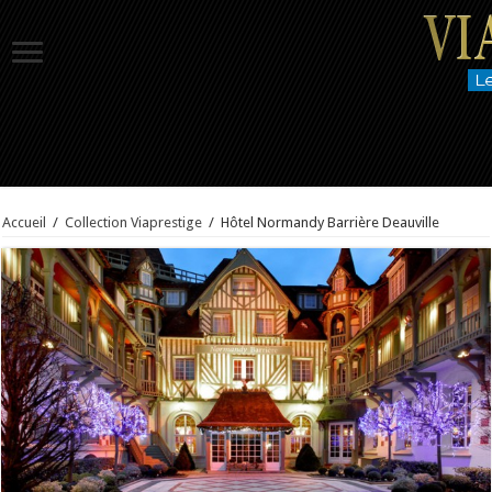
Accueil
/
Collection Viaprestige
/
Hôtel Normandy Barrière Deauville