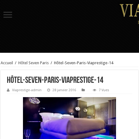
Accueil
/
Hôtel Seven Paris
/
Hôtel-Seven-Paris-Viaprestige-14
Hôtel-Seven-Paris-Viaprestige-14
Viaprestige-admin
28 janvier 2016
7 Vues