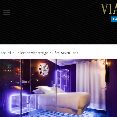
Accueil
/
Collection Viaprestige
/
Hôtel Seven Paris