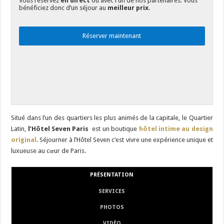
Vous réservez
en direct
ou avec l'un de nos partenaires. Vous
bénéficiez donc d’un séjour au
meilleur prix
.
Réserver maintenant
Situé dans l’un des quartiers les plus animés de la capitale, le Quartier
Latin,
l’Hôtel Seven Paris
est un boutique
hôtel intime au design
original
. Séjourner à l’Hôtel Seven c’est vivre une expérience unique et
luxueuse au cœur de Paris.
PRÉSENTATION
SERVICES
PHOTOS
VIDÉO