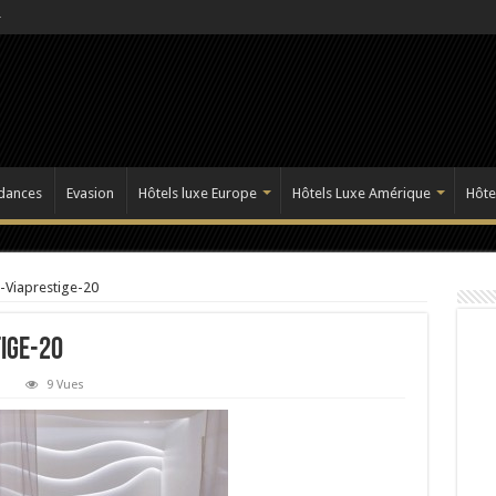
dances
Evasion
Hôtels luxe Europe
Hôtels Luxe Amérique
Hôte
-Viaprestige-20
ige-20
9 Vues