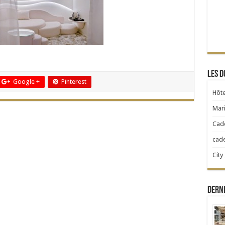
Les d
Google +
Pinterest
Hôte
Mari
Cad
cad
City
Dern