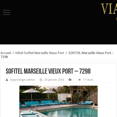
Accueil
/
Hôtel Sofitel Marseille Vieux Port
/
SOFITEL Marseille Vieux Port –
7298
SOFITEL Marseille Vieux Port – 7298
Viaprestige-admin
29 janvier 2016
11 Vues