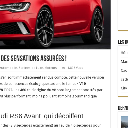
Les d
Hôte
 des sensations assurées !
Mari
Automobile
,
Berlines de Luxe
,
Moteurs
1,826 Vues
Cad
s’en sont immédiatement rendus compte, cette nouvelle version
cad
rises de consciences écologiques aidant, le fameux
V10
City
V8 TFSI
. Les 460 ch d’origine du V8 sont largement boostés par
e V8 plus performant, moins polluant et moins gourmand que
Derni
udi RS6 Avant qui décoiffent
condes (3,9 secondes exactement) au lieu de 4,6 secondes pour