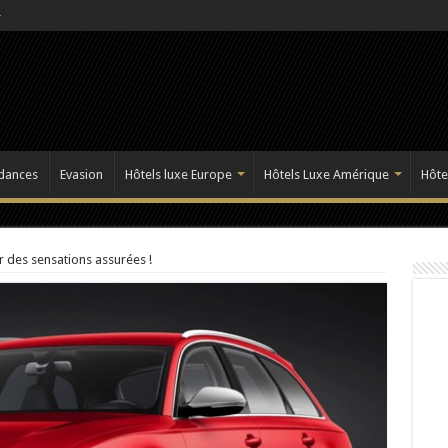
dances
Evasion
Hôtels luxe Europe
Hôtels Luxe Amérique
Hôte
r des sensations assurées !