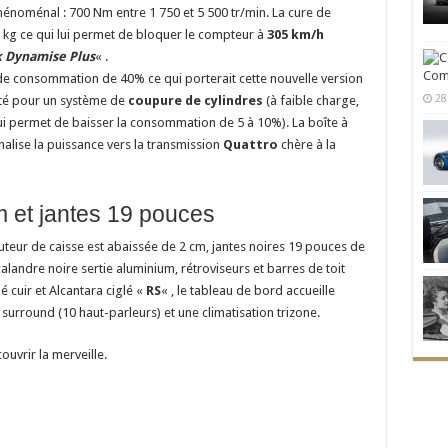
hénoménal : 700 Nm entre 1 750 et 5 500 tr/min. La cure de
 kg ce qui lui permet de bloquer le compteur à
305 km/h
 Dynamise Plus
« .
Comm
de consommation de 40% ce qui porterait cette nouvelle version
28
té pour un système de
coupure de cylindres
(à faible charge,
qui permet de baisser la consommation de 5 à 10%). La boîte à
nalise la puissance vers la transmission
Quattro
chère à la
m et jantes 19 pouces
auteur de caisse est abaissée de 2 cm, jantes noires 19 pouces de
landre noire sertie aluminium, rétroviseurs et barres de toit
é cuir et Alcantara ciglé «
RS
« , le tableau de bord accueille
surround (10 haut-parleurs) et une climatisation trizone.
uvrir la merveille.