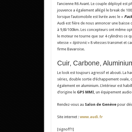
l’ancienne R6 Avant. Le couple déployé est p
jouvence a également allégé le break de 100
lorsque l’automobile est livrée avec le «
Pack
Audi est fière de nous annoncer une baisse 
à 9,8l/100km. Les concepteurs ont même op
le moteur ne tourne que sur 4 cylindres ce 
vitesse «
tiptronic
» 8 vitesses transmet et ca
firme Bavaroise.
Cuir, Carbone, Aluminiu
Le look est toujours agressif et abouti. La h
séries, double sortie d’échappement ovale, ca
également en aluminium. L’intérieur est habill
d’origine le
GPS MMI
, un équipement audio 
Rendez-vous au
Salon de Genève
pour déco
Site internet :
www.audi.fr
[signoff1]