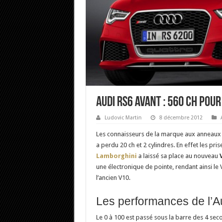
Audi RS6 Avant : 560 ch pour
Ludovic Martin
8 décembre 2012
Les connaisseurs de la marque aux anneaux 
a perdu 20 ch et 2 cylindres. En effet les p
Lamborghini
a laissé sa place au nouveau
une électronique de pointe, rendant ainsi l
l’ancien V10.
Les performances de l’A
Le 0 à 100 est passé sous la barre des 4 se