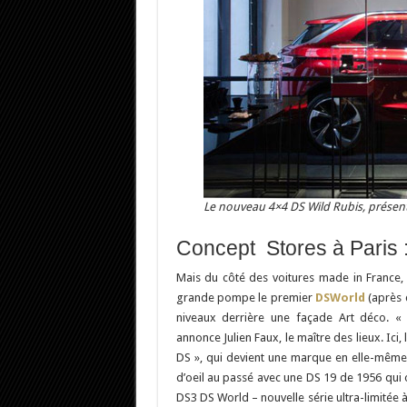
Le nouveau 4×4 DS Wild Rubis, présent
Concept Stores à Paris 
Mais du côté des voitures made in France, i
grande pompe le premier
DSWorld
(après c
niveaux derrière une façade Art déco. 
annonce Julien Faux, le maître des lieux. Ici,
DS », qui devient une marque en elle-même. 
d’oeil au passé avec une DS 19 de 1956 qui ou
DS3 DS World – nouvelle série ultra-limitée