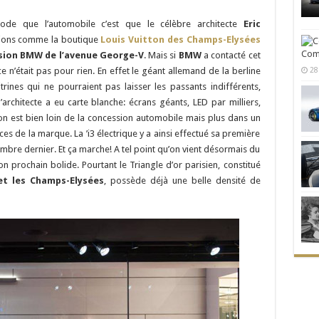
mode que l’automobile c’est que le célèbre architecte
Eric
ations comme la boutique
Louis Vuitton des Champs-Elysées
Comm
sion BMW de l’avenue George-V
. Mais si
BMW
a contacté cet
28
e n’était pas pour rien. En effet le géant allemand de la berline
trines qui ne pourraient pas laisser les passants indifférents,
’architecte a eu carte blanche: écrans géants, LED par milliers,
on est bien loin de la concession automobile mais plus dans un
es de la marque. La ’i3 électrique y a ainsi effectué sa première
embre dernier. Et ça marche! A tel point qu’on vient désormais du
rochain bolide. Pourtant le Triangle d’or parisien, constitué
t les Champs-Elysées
, possède déjà une belle densité de