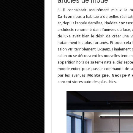
articles de mode
Si il connaissait assurément mieux la 
Carlson
nous a habitué à de belles réalis
et, depuis l’année dernière, l’inédite
conces
architecte renommé dans l’univers du luxe, c
de luxe avait bien le désir de créer une vi
notamment les plus fortunés. Et pour cela l
salon VIP terriblement luxueux. Finalement 
salon où se découvrent les nouvelles tendanc
apparition hors de sa terre natale, dès sept
monde entier pour passer commande de son p
par les avenues
Montaigne, George-V e
concept stores auto des plus chics.