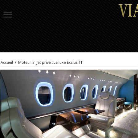
Accueil
/
Moteur
/
Jet privé : Le luxe Exclusif !