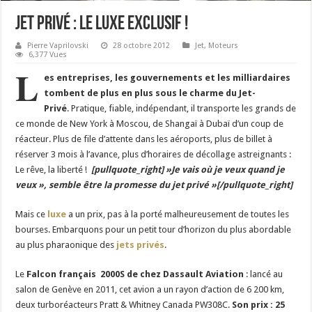
Jet privé : Le luxe Exclusif !
Pierre Vaprilovski
28 octobre 2012
Jet
,
Moteurs
6,377 Vues
L
es entreprises, les gouvernements et les milliardaires
tombent de plus en plus sous le charme du Jet-
Privé
. Pratique, fiable, indépendant, il transporte les grands de
ce monde de New York à Moscou, de Shangaï à Dubaï d’un coup de
réacteur. Plus de file d’attente dans les aéroports, plus de billet à
réserver 3 mois à l’avance, plus d’horaires de décollage astreignants :
Le rêve, la liberté !
[pullquote_right] »Je vais où je veux quand je
veux », semble être la promesse du jet privé »[/pullquote_right]
Mais ce
luxe
a un prix, pas à la porté malheureusement de toutes les
bourses. Embarquons pour un petit tour d’horizon du plus abordable
au plus pharaonique des
jets privés
.
Le
Falcon français 2000S de chez Dassault Aviation
: lancé au
salon de Genève en 2011, cet avion a un rayon d’action de 6 200 km,
deux turboréacteurs Pratt & Whitney Canada PW308C.
Son prix : 25