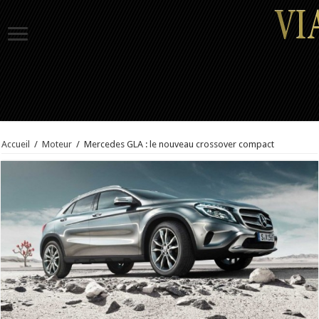
Accueil
/
Moteur
/
Mercedes GLA : le nouveau crossover compact