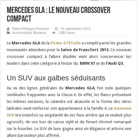
Mercedes GLA : le nouveau crossover
compact
Pierre-Philippe Poitelon
19 septembre 2013
Automobile
,
Moteurs
1,881 Vues
Le
Mercedes GLA
de la
Firme à l’Etoile
a compté parmi les grandes
nouveautés attendues pour le
Salon de Francfort 2013
. Ce nouveau
crossover compact à l’allure étudiée vient alors concurrencer les
leaders dans cette catégorie à l’instar du
BMW X1
et de
l’Audi Q3
.
Un SUV aux galbes séduisants
Au vu des lignes générales du
Mercedes GLA
, l’on note quelques
similitudes frappantes avec la Classe A. En effet, les flancs présentent
les mêmes nervures, la calandre est abaissée et la forme des vitres
latérales vient renforcer son appartenance à la famille A. Le
nouveau
SUV
tire toutefois sa singularité de ses feux arrière qui se veulent plus
agressifs, de son bas de caisse stylé et de l’insert chromé remarqué
sur le bouclier. Le SUV de luxe gagne ainsi en élégance et arbore une
allure baroudeur plus affirmé.