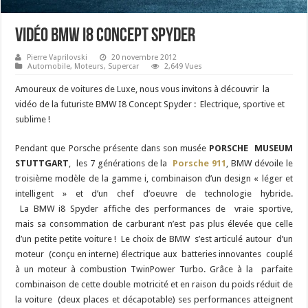
Vidéo BMW I8 Concept Spyder
Pierre Vaprilovski
20 novembre 2012
Automobile
,
Moteurs
,
Supercar
2,649 Vues
Amoureux de voitures de Luxe, nous vous invitons à découvrir la
vidéo de la futuriste BMW I8 Concept Spyder : Electrique, sportive et
sublime !
Pendant que Porsche présente dans son musée
PORSCHE MUSEUM
STUTTGART
, les 7 générations de la
Porsche 911
, BMW dévoile le
troisième modèle de la gamme i, combinaison d’un design « léger et
intelligent » et d’un chef d’oeuvre de technologie hybride.
La BMW i8 Spyder affiche des performances de vraie sportive,
mais sa consommation de carburant n’est pas plus élevée que celle
d’un petite petite voiture ! Le choix de BMW s’est articulé autour d’un
moteur (conçu en interne) électrique aux batteries innovantes couplé
à un moteur à combustion TwinPower Turbo. Grâce à la parfaite
combinaison de cette double motricité et en raison du poids réduit de
la voiture (deux places et décapotable) ses performances atteignent