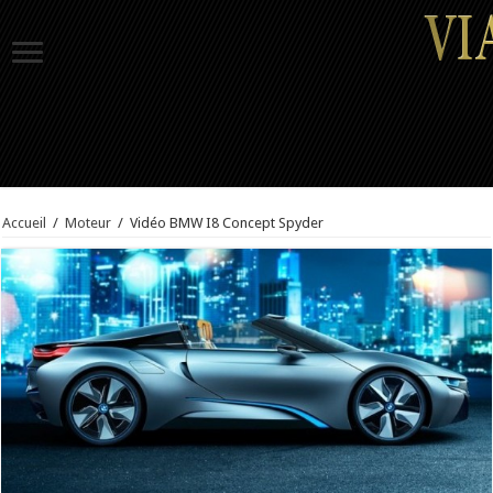
Accueil
/
Moteur
/
Vidéo BMW I8 Concept Spyder