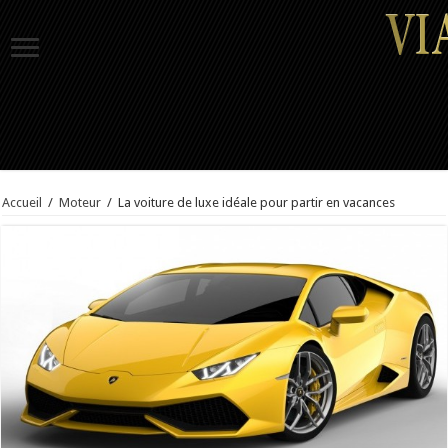
Accueil
/
Moteur
/
La voiture de luxe idéale pour partir en vacances