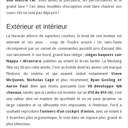
une muscle car
. Vous aimez la puissance, les performances et le
grand luxe ? Ces deux modèles d’exception vont faire chavirer vos
cœurs s’ils ne sont pas déjà pris !
Extérieur et intérieur
La Huracán arbore de superbes courbes, le bruit de son moteur est
enivrant et ses yeux…. coup de foudre assuré ! Un sans-faute
récompensé par un carnet de commandes aussitôt pris d’assaut dès
son lancement. A son bord, grand luxe oblige :
sièges baquets cuir
Nappa / Alcantara
, palettes au volant et écran tactile. La Mustang
fête ses 50 ans cette année. C’est un bolide dont les ainées ont marqué
l’histoire du cinéma et qui avaient séduit notamment
Steve
McQueen, Nicholas Cage
et plus récemment,
Ryan Gosling et
Aaron Paul
. Bien que moins puissante (son
V8 développe 426
chevaux
, tandis que la Lambo est montée sur un
V10 de 610 ch
), c’est
une valeur sûre en matière de sportivité et on ne peut qu’aimer sa
large calandre et sa silhouette très imposante. A l’intérieur, Ford a
souhaité reproduire
l’univers d’un cockpit d’avion
, avec un volant à
3 branches plus ergonomique, le tout dans un espace plus grand et
plus silencieux.