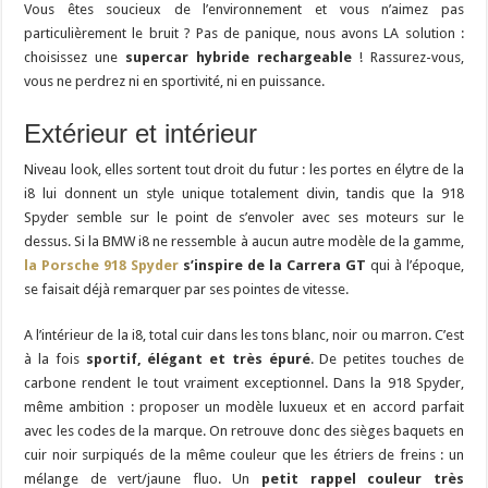
Vous êtes soucieux de l’environnement et vous n’aimez pas
particulièrement le bruit ? Pas de panique, nous avons LA solution :
choisissez une
supercar hybride rechargeable
! Rassurez-vous,
vous ne perdrez ni en sportivité, ni en puissance.
Extérieur et intérieur
Niveau look, elles sortent tout droit du futur : les portes en élytre de la
i8 lui donnent un style unique totalement divin, tandis que la 918
Spyder semble sur le point de s’envoler avec ses moteurs sur le
dessus. Si la BMW i8 ne ressemble à aucun autre modèle de la gamme,
la Porsche 918 Spyder
s’inspire de la Carrera GT
qui à l’époque,
se faisait déjà remarquer par ses pointes de vitesse.
A l’intérieur de la i8, total cuir dans les tons blanc, noir ou marron. C’est
à la fois
sportif, élégant et très épuré
. De petites touches de
carbone rendent le tout vraiment exceptionnel. Dans la 918 Spyder,
même ambition : proposer un modèle luxueux et en accord parfait
avec les codes de la marque. On retrouve donc des sièges baquets en
cuir noir surpiqués de la même couleur que les étriers de freins : un
mélange de vert/jaune fluo. Un
petit rappel couleur très