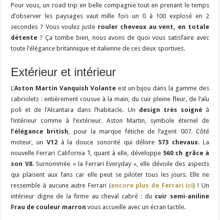
Pour vous, un road trip en belle compagnie tout en prenant le temps
d’observer les paysages vaut mille fois un 0 à 100 explosé en 2
secondes ? Vous voulez juste
rouler cheveux au vent, en totale
détente
? Ça tombe bien, nous avons de quoi vous satisfaire avec
toute l’élégance britannique et italienne de ces deux sportives.
Extérieur et intérieur
L’
Aston Martin Vanquish Volante
est un bijou dans la gamme des
cabriolets : entièrement cousue à la main, du cuir pleine fleur, de l’alu
poli et de l’Alcantara dans l’habitacle. Un
design très soigné
à
l’intérieur comme à l’extérieur. Aston Martin, symbole éternel de
l’élégance british
, pour la marque fétiche de l’agent 007. Côté
moteur, un
V12
à la douce sonorité qui délivre
573 chevaux
. La
nouvelle Ferrari California T, quant à elle, développe
560 ch grâce à
son V8
. Surnommée « la Ferrari Everyday », elle dévoile des aspects
qui plaisent aux fans car elle peut se piloter tous les jours. Elle ne
ressemble à aucune autre Ferrari (
encore plus de Ferrari ici
) ! Un
intérieur digne de la firme au cheval cabré : du
cuir semi-aniline
Frau de couleur marron
vous accueille avec un écran tactile.