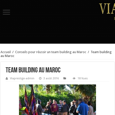
Accueil
/
Conseils pour réussir un team building au Maroc
/
Team building
au Maroc
Team building au Maroc
Viaprestige-admin
3 août 2016
18 Vues