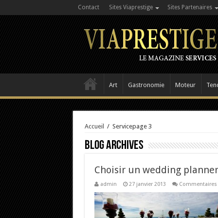
Contact
Sites Viaprestige
Sites Partenaires
Art
Gastronomie
Moteur
Ten
Accueil
/
Service
page 3
Blog Archives
Choisir un wedding planne
admin
27 janvier 2013
Commentaires 