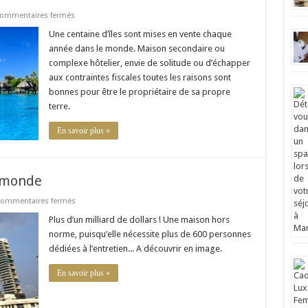
sur
ommentaires fermés
Immobilier
de
Une centaine d’îles sont mises en vente chaque
Luxe
année dans le monde. Maison secondaire ou
:
acheter
complexe hôtelier, envie de solitude ou d’échapper
une
aux contraintes fiscales toutes les raisons sont
île
bonnes pour être le propriétaire de sa propre
terre.
En savoir plus »
u monde
sur
ommentaires fermés
La
maison
Plus d’un milliard de dollars ! Une maison hors
la
norme, puisqu’elle nécessite plus de 600 personnes
plus
chère
dédiées à l’entretien... A découvrir en image.
du
monde
En savoir plus »