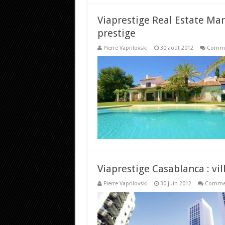
Viaprestige Real Estate Mar
prestige
Pierre Vaprilovski
30 août 2012
Comme
Viaprestige Casablanca : vi
Pierre Vaprilovski
30 juin 2012
Commen