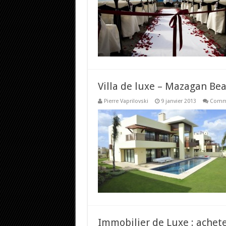
Villa de luxe – Mazagan Bea
Pierre Vaprilovski
9 janvier 2013
Comme
Immobilier de Luxe : achete