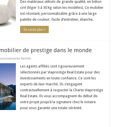
Des matériaux utilisés de grande qualité, en béton
ciré (léger 5 à 30 kg selon les modèles). Ce mobilier
est résistant, personnalisable grâce à une large
palette de couleur, facile d’entretien, étanche.
En savoir plus »
mmobilier de prestige dans le monde
sur
ommentaires fermés
Viaprestige
Real
Les agents affiliés sont rigoureusement
Estate
sélectionnés par Viaprestige Real Estate pour des
:
immobilier
investissements en toute confiance. Ce sont les
de
experts de leur marché. Ils s’engagent
prestige
dans
contractuellement à respecter la Charte Viaprestige
le
monde
Real Estate. Ils vous accompagnent du début de
votre projet jusqu’à la signature chez le notaire
pour vous garantir une totale sérénité.