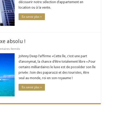
découvrir notre sélection d’appartement en
de
prestige
location ou à la vente.
En savoir plus »
uxe absolu !
sur
taires fermés
Acheter
une
Johnny Deep l’affirme «Cette île, c’est une part
île
d’anonymat, la chance d’être totalement libre ».Pour
privée:
le
certains milliardaires le luxe est de posséder son île
luxe
privée : loin des paparazzi et des touristes, être
absolu
!
seul au monde, roi en son royaume !
En savoir plus »