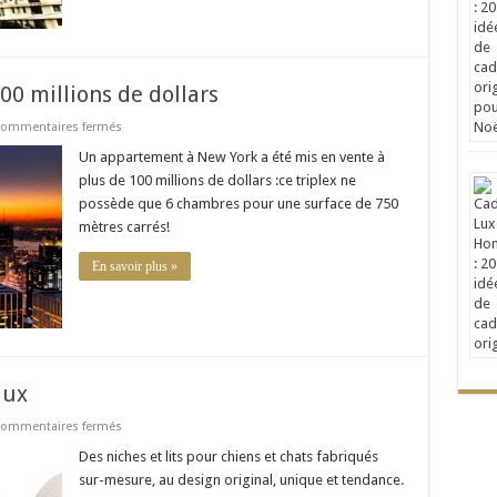
0 millions de dollars
sur
ommentaires fermés
Un
appartement
Un appartement à New York a été mis en vente à
à
plus de 100 millions de dollars :ce triplex ne
vendre
100
possède que 6 chambres pour une surface de 750
millions
mètres carrés!
de
dollars
En savoir plus »
aux
sur
ommentaires fermés
Mobilier
design
Des niches et lits pour chiens et chats fabriqués
pour
sur-mesure, au design original, unique et tendance.
animaux