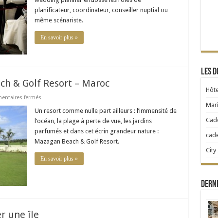
planificateur, coordinateur, conseiller nuptial ou
même scénariste.
En savoir plus »
Les d
ch & Golf Resort – Maroc
Hôte
sur
ntaires fermés
Villa
Mari
de
Un resort comme nulle part ailleurs : l’immensité de
luxe
Cad
l’océan, la plage à perte de vue, les jardins
–
Mazagan
parfumés et dans cet écrin grandeur nature :
cad
Beach
Mazagan Beach & Golf Resort.
&
Golf
City
Resort
En savoir plus »
–
Maroc
Dern
r une île