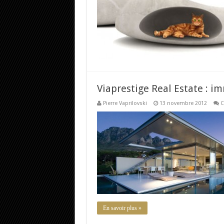
Viaprestige Real Estate : i
Pierre Vaprilovski
13 novembre 2012
C
En savoir plus »