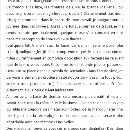
ces « originaux- marginaux » ne cesseront pas de nous étonner.
L’automobile de luxe, les montres de Luxe, la grande joaillerie…qui
peut se procurer ces magnifiques produits ? Certainement pas moi !
(rires) et pourtant…dans le cadre de mon travail, je baigne toute la
journée dans cet univers. Après une longue journée de travail, je me
rends compte que finalement, quelque chose s’est construit en moi,
dans ma perception de concevoir « la finesse ».
[pullquote_left]A mon avis, le Luxe de demain sera encore plus
créatif[/pullquote_left]Il faut comprendre que le Luxe sous-entend
l’idée du raffinement en complète opposition aux facteurs ne relevant
que de la stricte nécessité. En somme, tout le monde peut se passer du
Luxe. On se place dans un besoin de sensation. Dans l’art de vivre, on
parvient aisément à introduire cette notion de « besoin à tout prix…
voire à tous prix» (sourire) à se procurer du « raffiné ». Et c’est
justement là que cela devient intéressant.
A mon avis, le Luxe de demain sera encore plus créatif, il liera un
savoir-faire dans la création et le business – On entre dans un univers
qui utilisera toujours des matériaux nobles, de la maroquinerie fine,
des bijoux, de la technologie, de la technique avec un service plus
abordable avec des méthodes nouvelles.
Des vibrations nouvelles avec ces marques confidentielles- Des idées