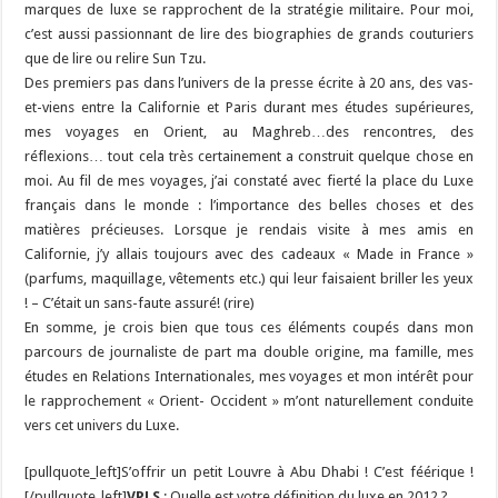
marques de luxe se rapprochent de la stratégie militaire. Pour moi,
c’est aussi passionnant de lire des biographies de grands couturiers
que de lire ou relire Sun Tzu.
Des premiers pas dans l’univers de la presse écrite à 20 ans, des vas-
et-viens entre la Californie et Paris durant mes études supérieures,
mes voyages en Orient, au Maghreb…des rencontres, des
réflexions… tout cela très certainement a construit quelque chose en
moi. Au fil de mes voyages, j’ai constaté avec fierté la place du Luxe
français dans le monde : l’importance des belles choses et des
matières précieuses. Lorsque je rendais visite à mes amis en
Californie, j’y allais toujours avec des cadeaux « Made in France »
(parfums, maquillage, vêtements etc.) qui leur faisaient briller les yeux
! – C’était un sans-faute assuré! (rire)
En somme, je crois bien que tous ces éléments coupés dans mon
parcours de journaliste de part ma double origine, ma famille, mes
études en Relations Internationales, mes voyages et mon intérêt pour
le rapprochement « Orient- Occident » m’ont naturellement conduite
vers cet univers du Luxe.
[pullquote_left]S’offrir un petit Louvre à Abu Dhabi ! C’est féérique !
[/pullquote_left]
VPLS
: Quelle est votre définition du luxe en 2012 ?