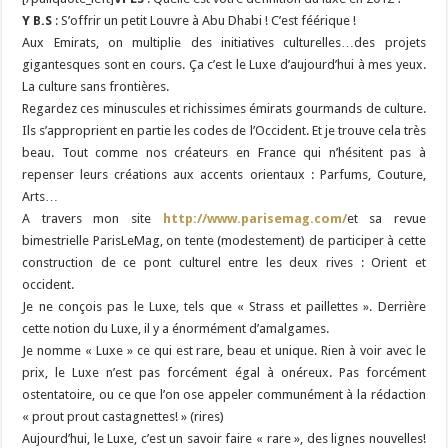
Y B.S
: S’offrir un petit Louvre à Abu Dhabi ! C’est féérique !
Aux Emirats, on multiplie des initiatives culturelles…des projets
gigantesques sont en cours. Ça c’est le Luxe d’aujourd’hui à mes yeux.
La culture sans frontières.
Regardez ces minuscules et richissimes émirats gourmands de culture.
Ils s’approprient en partie les codes de l’Occident. Et je trouve cela très
beau. Tout comme nos créateurs en France qui n’hésitent pas à
repenser leurs créations aux accents orientaux : Parfums, Couture,
Arts…
A travers mon site
http://www.parisemag.com/
et sa revue
bimestrielle ParisLeMag, on tente (modestement) de participer à cette
construction de ce pont culturel entre les deux rives : Orient et
occident.
Je ne conçois pas le Luxe, tels que « Strass et paillettes ». Derrière
cette notion du Luxe, il y a énormément d’amalgames.
Je nomme « Luxe » ce qui est rare, beau et unique. Rien à voir avec le
prix, le Luxe n’est pas forcément égal à onéreux. Pas forcément
ostentatoire, ou ce que l’on ose appeler communément à la rédaction
« prout prout castagnettes! » (rires)
Aujourd’hui, le Luxe, c’est un savoir faire « rare », des lignes nouvelles!