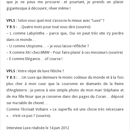
que je ne peux me procurer…et pourtant, je prends un plaisir
gigantesque à découvrir, rêver même !
VPLS
: Selon vous quel mot s’associe le mieux avec “Luxe” ?
Y B.S
: …Quatre mots pour tout vous dire (sourire):
– L comme Labyrinthe – parce que, Oui on peut très vite s’y perdre
dans ce monde…
– U comme Utopisme… – je vous laisse réfléchir ?
– X comme X6 ! chez BMW – Pour faire plaisir à ces messieurs (sourire)
– E comme Elégance… of course !
VPLS
: Votre objet de luxe fétiche ?
Y B.S
: …Un Luxe qui demeure le moins coûteux du monde et à la fois
plus cher à mon cœur que la couronne en diamants de la Reine
d’Angleterre : je pense à une simple photo de mon mari Stéphane et
de ma fille Nour que je conserve dans des pages du Coran… déposé
sur ma table de chevet…
Comme l’écrivait Voltaire « Le superflu est une chose très nécessaire
»… n’est-ce pas ? (sourire).
Interview Luxe réalisée le 14 juin 2012