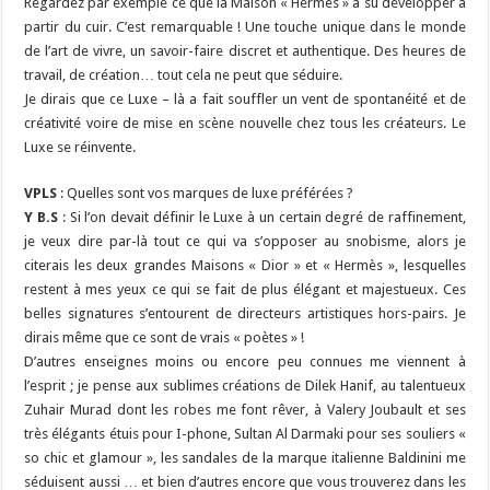
Regardez par exemple ce que la Maison « Hermès » a su développer à
partir du cuir. C’est remarquable ! Une touche unique dans le monde
de l’art de vivre, un savoir-faire discret et authentique. Des heures de
travail, de création… tout cela ne peut que séduire.
Je dirais que ce Luxe – là a fait souffler un vent de spontanéité et de
créativité voire de mise en scène nouvelle chez tous les créateurs. Le
Luxe se réinvente.
VPLS
: Quelles sont vos marques de luxe préférées ?
Y B.S
: Si l’on devait définir le Luxe à un certain degré de raffinement,
je veux dire par-là tout ce qui va s’opposer au snobisme, alors je
citerais les deux grandes Maisons « Dior » et « Hermès », lesquelles
restent à mes yeux ce qui se fait de plus élégant et majestueux. Ces
belles signatures s’entourent de directeurs artistiques hors-pairs. Je
dirais même que ce sont de vrais « poètes » !
D’autres enseignes moins ou encore peu connues me viennent à
l’esprit ; je pense aux sublimes créations de Dilek Hanif, au talentueux
Zuhair Murad dont les robes me font rêver, à Valery Joubault et ses
très élégants étuis pour I-phone, Sultan Al Darmaki pour ses souliers «
so chic et glamour », les sandales de la marque italienne Baldinini me
séduisent aussi … et bien d’autres encore que vous trouverez dans les