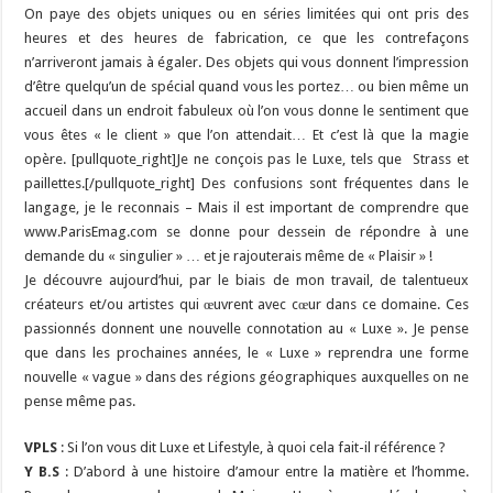
On paye des objets uniques ou en séries limitées qui ont pris des
heures et des heures de fabrication, ce que les contrefaçons
n’arriveront jamais à égaler. Des objets qui vous donnent l’impression
d’être quelqu’un de spécial quand vous les portez… ou bien même un
accueil dans un endroit fabuleux où l’on vous donne le sentiment que
vous êtes « le client » que l’on attendait… Et c’est là que la magie
opère. [pullquote_right]Je ne conçois pas le Luxe, tels que Strass et
paillettes.[/pullquote_right] Des confusions sont fréquentes dans le
langage, je le reconnais – Mais il est important de comprendre que
www.ParisEmag.com se donne pour dessein de répondre à une
demande du « singulier » … et je rajouterais même de « Plaisir » !
Je découvre aujourd’hui, par le biais de mon travail, de talentueux
créateurs et/ou artistes qui œuvrent avec cœur dans ce domaine. Ces
passionnés donnent une nouvelle connotation au « Luxe ». Je pense
que dans les prochaines années, le « Luxe » reprendra une forme
nouvelle « vague » dans des régions géographiques auxquelles on ne
pense même pas.
VPLS
: Si l’on vous dit Luxe et Lifestyle, à quoi cela fait-il référence ?
Y B.S
: D’abord à une histoire d’amour entre la matière et l’homme.