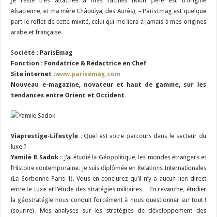
Je reste très attachée à mes racines (Mon père est d’origine
Alsacienne, et ma mère Châouiya, des Aurès), – ParisEmag est quelque
part le reflet de cette mixité, celui qui me liera à jamais à mes origines
arabe et française.
S
ociété : ParisEmag
Fonction : Fondatrice & Rédactrice en Chef
Site internet :
www.parisemag.com
Nouveau e-magazine, novateur et haut de gamme, sur les
tendances entre Orient et Occident.
Viaprestige-Lifestyle
: Quel est votre parcours dans le secteur du
luxe ?
Yamilé B.Sadok :
J’ai étudié la Géopolitique, les mondes étrangers et
l’Histoire contemporaine. Je suis diplômée en Relations Internationales
(La Sorbonne Paris 1). Vous en conclurez qu’il n’y a aucun lien direct
entre le Luxe et l’étude des stratégies militaires… En revanche, étudier
la géostratégie nous conduit forcément à nous questionner sur tout !
(sourire). Mes analyses sur les stratégies de développement des