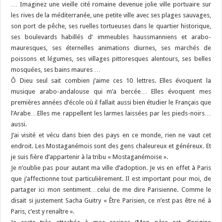
… Imaginez une vieille cité romaine devenue jolie ville portuaire sur
les rives de la méditerranée, une petite ville avec ses plages sauvages,
son port de pêche, ses ruelles tortueuses dans le quartier historique,
ses boulevards habillés d’ immeubles haussmanniens et arabo-
mauresques, ses éternelles animations diurnes, ses marchés de
poissons et légumes, ses villages pittoresques alentours, ses belles
mosquées, ses bains maures …
Ô Dieu seul sait combien j’aime ces 10 lettres. Elles évoquent la
musique arabo-andalouse qui m’a bercée… Elles évoquent mes
premières années d’école où il fallait aussi bien étudier le Français que
l’Arabe…Elles me rappellent les larmes laissées par les pieds-noirs…
aussi.
J’ai visité et vécu dans bien des pays en ce monde, rien ne vaut cet
endroit. Les Mostaganémois sont des gens chaleureux et généreux. Et
je suis fière d’appartenir à la tribu « Mostaganémoise ».
Je n’oublie pas pour autant ma ville d’adoption. Je vis en effet à Paris
que j’affectionne tout particulièrement. Il est important pour moi, de
partager ici mon sentiment…celui de me dire Parisienne. Comme le
disait si justement Sacha Guitry « Être Parisien, ce n’est pas être né à
Paris, c’est y renaître ».