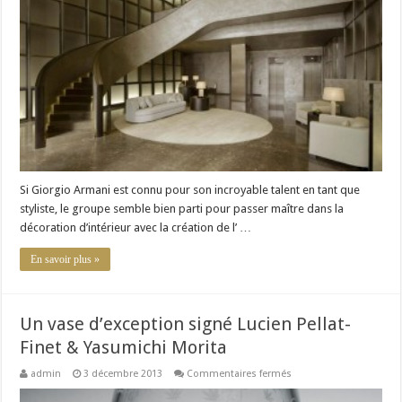
Giorgio
Armani
réinvente
le
luxe
en
Chine
Si Giorgio Armani est connu pour son incroyable talent en tant que
styliste, le groupe semble bien parti pour passer maître dans la
décoration d’intérieur avec la création de l’ …
En savoir plus »
Un vase d’exception signé Lucien Pellat-
Finet & Yasumichi Morita
sur
admin
3 décembre 2013
Commentaires fermés
Un
vase