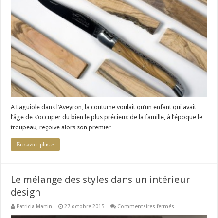
uniques
de
la
Coutellerie
Laguiole
Honoré
Durand
A Laguiole dans l’Aveyron, la coutume voulait qu’un enfant qui avait
l’âge de s’occuper du bien le plus précieux de la famille, à l’époque le
troupeau, reçoive alors son premier …
En savoir plus »
Le mélange des styles dans un intérieur
design
sur
Patricia Martin
27 octobre 2015
Commentaires fermés
Le