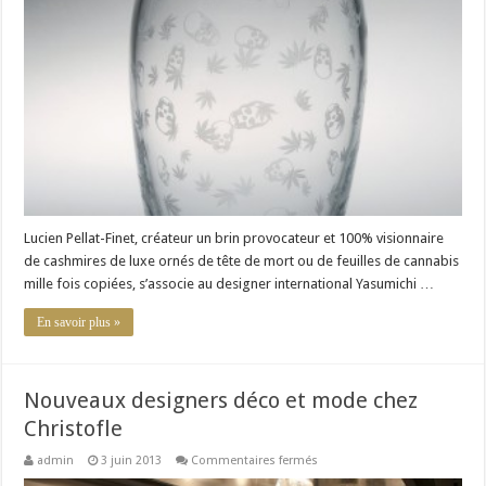
d’exception
signé
Lucien
Pellat-
Finet
&
Yasumichi
Morita
Lucien Pellat-Finet, créateur un brin provocateur et 100% visionnaire
de cashmires de luxe ornés de tête de mort ou de feuilles de cannabis
mille fois copiées, s’associe au designer international Yasumichi …
En savoir plus »
Nouveaux designers déco et mode chez
Christofle
sur
admin
3 juin 2013
Commentaires fermés
Nouveaux