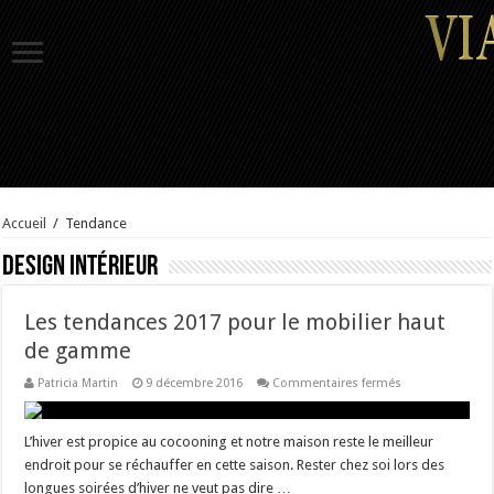
Accueil
/
Tendance
Design Intérieur
Les tendances 2017 pour le mobilier haut
de gamme
sur
Patricia Martin
9 décembre 2016
Commentaires fermés
Les
tendances
2017
pour
L’hiver est propice au cocooning et notre maison reste le meilleur
le
endroit pour se réchauffer en cette saison. Rester chez soi lors des
mobilier
haut
longues soirées d’hiver ne veut pas dire …