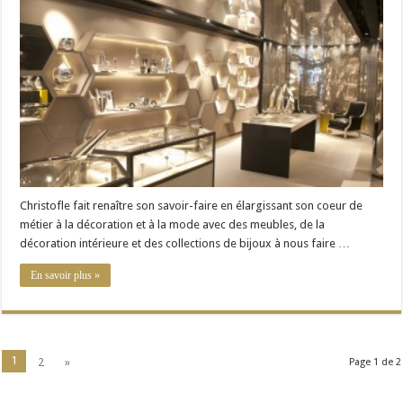
designers
déco
et
mode
chez
Christofle
Christofle fait renaître son savoir-faire en élargissant son coeur de
métier à la décoration et à la mode avec des meubles, de la
décoration intérieure et des collections de bijoux à nous faire …
En savoir plus »
1
2
»
Page 1 de 2