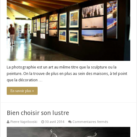
pour
votre
intérieur
La photographie est un art au même titre que la sculpture ou la
peinture. On la trouve de plus en plus au sein des maisons, à tel point
que la décoration …
En savoir plus »
Bien choisir son lustre
sur
Pierre Vaprilovski
30 avril 2014
Commentaires fermés
Bien
choisir
son