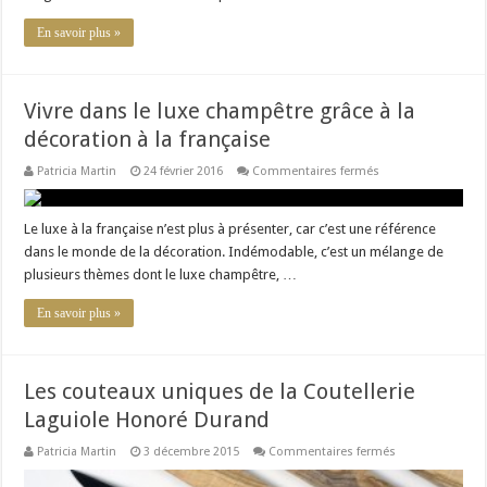
de
gamme
En savoir plus »
Vivre dans le luxe champêtre grâce à la
décoration à la française
sur
Patricia Martin
24 février 2016
Commentaires fermés
Vivre
dans
le
luxe
Le luxe à la française n’est plus à présenter, car c’est une référence
champêtre
dans le monde de la décoration. Indémodable, c’est un mélange de
grâce
à
plusieurs thèmes dont le luxe champêtre, …
la
décoration
à
En savoir plus »
la
française
Les couteaux uniques de la Coutellerie
Laguiole Honoré Durand
sur
Patricia Martin
3 décembre 2015
Commentaires fermés
Les
couteaux