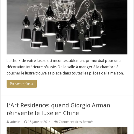
lustre
Le choix de votre lustre est incontestablement primordial pour une
décoration intérieure réussie. De la salle à manger à la chambre à
coucher le lustre trouve sa place dans toutes les pièces de la maison.
En savoir plus »
L’Art Residence: quand Giorgio Armani
réinvente le luxe en Chine
sur
admin
15 janvier 2014
Commentaires fermés
L’Art
Residence:
quand