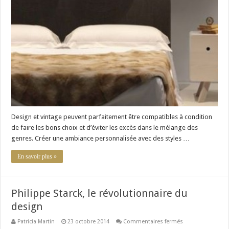
mélange
des
styles
dans
un
intérieur
design
Design et vintage peuvent parfaitement être compatibles à condition
de faire les bons choix et d’éviter les excès dans le mélange des
genres. Créer une ambiance personnalisée avec des styles …
En savoir plus »
Philippe Starck, le révolutionnaire du
design
sur
Patricia Martin
23 octobre 2014
Commentaires fermés
Philippe