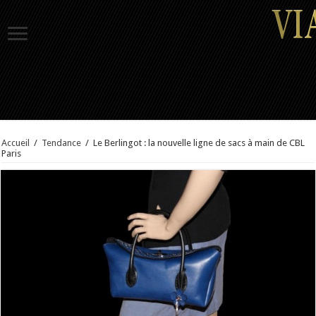
Accueil
/
Tendance
/
Le Berlingot : la nouvelle ligne de sacs à main de CBL
Paris