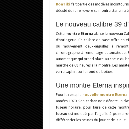
KonTiki
fait partie des modèles incontourna
décidé de faire revivre sa montre star en cré
Le nouveau calibre 39 d
Cette
montre Eterna
abrite le nouveau Cali
d’horlogerie. Ce calibre de base offre en eff
du mouvement deux-aiguilles à remont
chronographe à remontage automatique. Po
automatique qui prend place au coeur du boî
marche de 68 heures à la montre. Les amate
verre saphir, sur le fond du boîtier.
Une montre Eterna inspi
Pour le reste, la
nouvelle montre Eterna
années 1970. Son cadran noir dénote un clas
fuseau horaire, pour faire de cette montr
fuseau est indiqué par l’aiguille à pointe 
différencier les heures du jour et de la nuit.