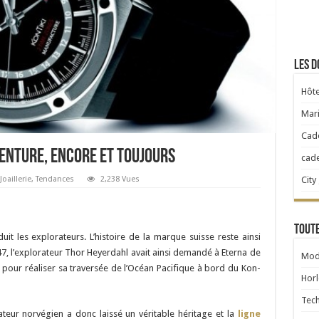
Les d
Hôte
Mari
Cad
venture, encore et toujours
cad
City
Joaillerie
,
Tendances
2,238 Vues
Toute
it les explorateurs. L’histoire de la marque suisse reste ainsi
47, l’explorateur Thor Heyerdahl avait ainsi demandé à Eterna de
Mod
e pour réaliser sa traversée de l’Océan Pacifique à bord du Kon-
Horl
Tec
rateur norvégien a donc laissé un véritable héritage et la
ligne