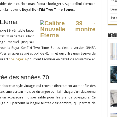
Cosm
bles de la célèbre manufacture horlogère. Aujourd’hui, Eterna a
Desi
ant la nouvelle
Royal KonTiki Two Time Zones
.
Serv
’Eterna
bre 39, véritable bijou
Derni
et 88 variantes, allant
age manuel jusqu’au
ur la Royal KonTiki Two Time Zones, c’est la version 3945A
tier en acier satiné et poli de 42mm et qui offre une réserve de
urs d’
horlogerie
pourront l’admirer en détail via l’ouverture en
rée des années 70
adopte un style vintage, qui renvoie directement au modèle des
sicisme certain mais se distingue par l’affichage d’un deuxième
e un accessoire indispensable pour les grands voyageurs. Ce
rouge qui parcourt la bague teintée clair-sombre, qui permet de