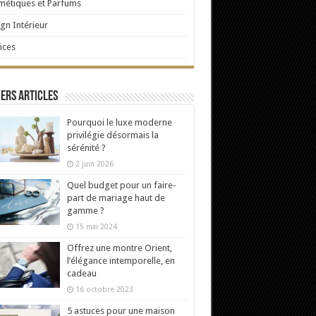
étiques et Parfums
gn Intérieur
ices
ers articles
Pourquoi le luxe moderne
privilégie désormais la
sérénité ?
2 juin 2026
Quel budget pour un faire-
part de mariage haut de
gamme ?
15 mai 2024
Offrez une montre Orient,
l’élégance intemporelle, en
cadeau
16 octobre 2023
5 astuces pour une maison