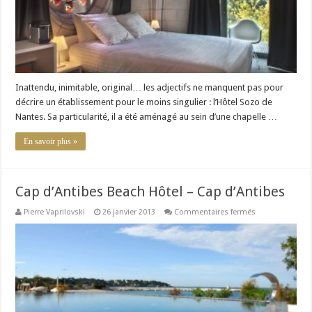
Inattendu, inimitable, original… les adjectifs ne manquent pas pour
décrire un établissement pour le moins singulier : l’Hôtel Sozo de
Nantes. Sa particularité, il a été aménagé au sein d’une chapelle …
En savoir plus »
Cap d’Antibes Beach Hôtel – Cap d’Antibes
sur
Pierre Vaprilovski
26 janvier 2013
Commentaires fermés
Cap
d’Antibes
Beach
Hôtel
–
Cap
d’Antibes