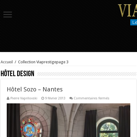
Accueil
/
Collection Viaprestige
page 3
Hôtel Design
Hôtel Sozo – Nantes
sur
Pierre Vaprilovski
9 février 2013
Commentaires fermés
Hôtel
Sozo
–
Nantes