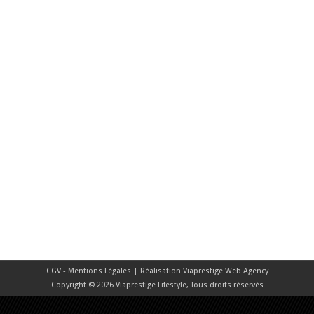
CGV - Mentions Légales
| Réalisation
Viaprestige Web Agency
Copyright © 2026 Viaprestige Lifestyle, Tous droits réservés