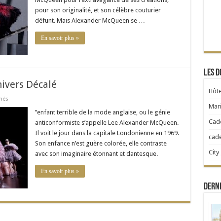
en
pour son originalité, et son célèbre couturier
vue
défunt. Mais Alexander McQueen se …
En savoir plus »
Les d
ivers Décalé
Hôte
sur
més
Alexander
Mari
McQueen
’’enfant terrible de la mode anglaise, ou le génie
ou
Cad
anticonformiste s’appelle Lee Alexander McQueen.
L’univers
Décalé
Il voit le jour dans la capitale Londonienne en 1969.
cad
Son enfance n’est guère colorée, elle contraste
City
avec son imaginaire étonnant et dantesque.
En savoir plus »
Dern