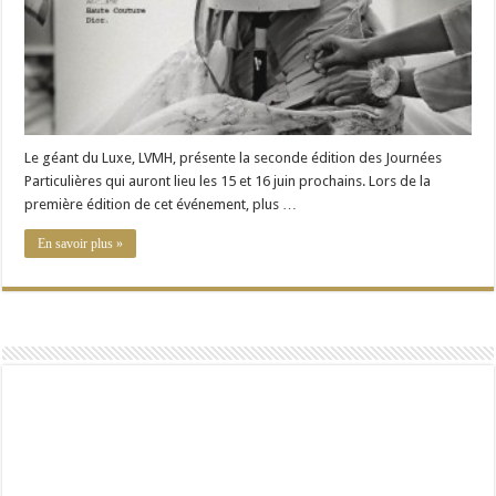
lors
de
ses
Journées
Particulières
Le géant du Luxe, LVMH, présente la seconde édition des Journées
Particulières qui auront lieu les 15 et 16 juin prochains. Lors de la
première édition de cet événement, plus …
En savoir plus »