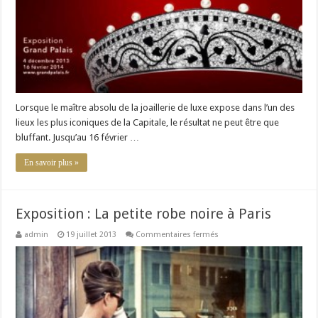
ton
sur
ton
Lorsque le maître absolu de la joaillerie de luxe expose dans l’un des
lieux les plus iconiques de la Capitale, le résultat ne peut être que
bluffant. Jusqu’au 16 février …
En savoir plus »
Exposition : La petite robe noire à Paris
sur
admin
19 juillet 2013
Commentaires fermés
Exposition
:
La
petite
robe
noire
à
Paris