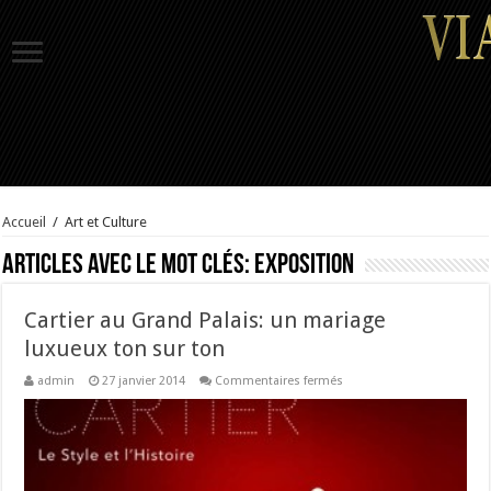
Accueil
/
Art et Culture
Articles avec le mot clés:
Exposition
Cartier au Grand Palais: un mariage
luxueux ton sur ton
sur
admin
27 janvier 2014
Commentaires fermés
Cartier
au
Grand
Palais:
un
mariage
luxueux