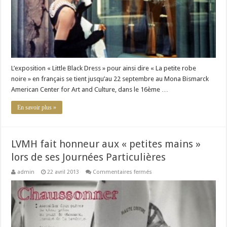
L’exposition « Little Black Dress » pour ainsi dire « La petite robe
noire » en français se tient jusqu’au 22 septembre au Mona Bismarck
American Center for Art and Culture, dans le 16ème …
En savoir plus »
LVMH fait honneur aux « petites mains »
lors de ses Journées Particulières
sur
admin
22 avril 2013
Commentaires fermés
LVMH
fait
honneur
aux
«
petites
mains
»