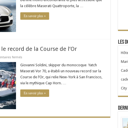
petite
la célèbre Maserati Quattroporte, la …
sœur
de
la
En savoir plus »
fameuse
Quattroporte
Les d
le record de la Course de l’Or
Hôte
sur
taires fermés
Le
Mari
Yacht
Giovanni Soldini, skipper du monocoque Yatch
Maserati
Cad
Maserati Vor 70, a établi un nouveau record sur la
pulvérise
le
Course de l’Or, qui relie New-York à San Francisco,
cad
record
via le mythique Cap Horn. …
de
la
City
Course
En savoir plus »
de
l’Or
Dern