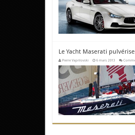
Le Yacht Maserati pulvérise 
Pierre Vaprilovski
6 mars 2013
Commen