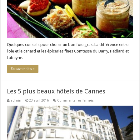
canard,
quelle
marque
de
foie
gras
?
Quelques conseils pour choisir un bon foie gras. La différence entre
l’oie et le canard et les épiceries fines Comtesse du Barry, Hédiard et
Labeyrie.
En savoir plus »
Les 5 plus beaux hôtels de Cannes
sur
admin
23 avril 2016
Commentaires fermés
Les
5
plus
beaux
hôtels
de
Cannes