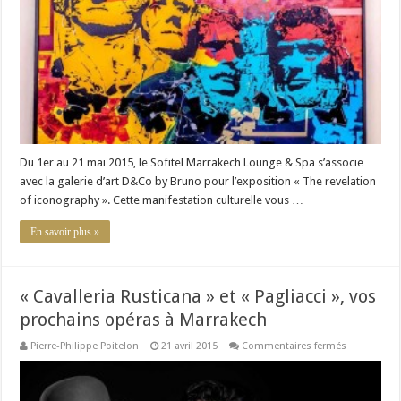
de
Salah
Eddine
Laouina
Du 1er au 21 mai 2015, le Sofitel Marrakech Lounge & Spa s’associe
avec la galerie d’art D&Co by Bruno pour l’exposition « The revelation
of iconography ». Cette manifestation culturelle vous …
En savoir plus »
« Cavalleria Rusticana » et « Pagliacci », vos
prochains opéras à Marrakech
sur
Pierre-Philippe Poitelon
21 avril 2015
Commentaires fermés
« Cavalleria
Rusticana »
et
« Pagliacci »