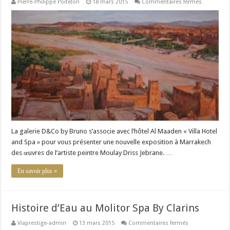
sur
Pierre-Philippe Poitelon
18 mars 2015
Commentaires fermés
Expositio
à
Marrakech
de
Moulay
Driss
Jebrane
La galerie D&Co by Bruno s’associe avec l’hôtel Al Maaden « Villa Hotel
and Spa » pour vous présenter une nouvelle exposition à Marrakech
des œuvres de l’artiste peintre Moulay Driss Jebrane. …
En savoir plus »
Histoire d’Eau au Molitor Spa By Clarins
sur
Viaprestige-admin
13 mars 2015
Commentaires fermés
Histoire