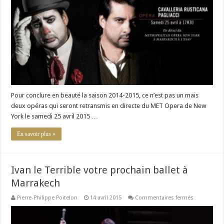
vos
prochains
opéras
à
Marrakech
Pour conclure en beauté la saison 2014-2015, ce n’est pas un mais
deux opéras qui seront retransmis en directe du MET Opera de New
York le samedi 25 avril 2015 …
En savoir plus »
Ivan le Terrible votre prochain ballet à
Marrakech
sur
Pierre-Philippe Poitelon
14 avril 2015
Commentaires fermés
Ivan
le
Terrible
votre