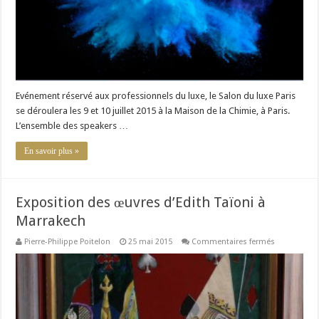
du
luxe
Evénement réservé aux professionnels du luxe, le Salon du luxe Paris
se déroulera les 9 et 10 juillet 2015 à la Maison de la Chimie, à Paris.
L’ensemble des speakers …
En savoir plus »
Exposition des œuvres d’Edith Taïoni à
Marrakech
sur
Pierre-Philippe Poitelon
25 mai 2015
Commentaires fermés
Exposition
des
œuvres
d’Edith
Taïoni
à
Marrakech