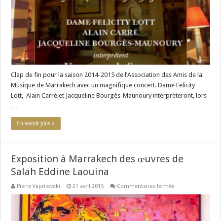
de
Swann »
Clap de fin pour la saison 2014-2015 de l’Association des Amis de la
Musique de Marrakech avec un magnifique concert. Dame Felicity
Lott, Alain Carré et Jacqueline Bourgès-Maunoury interprèteront, lors
…
En savoir plus »
Exposition à Marrakech des œuvres de
Salah Eddine Laouina
sur
Pierre Vaprilovski
21 avril 2015
Commentaires fermés
Exposition
à
Marrakech
des
œuvres