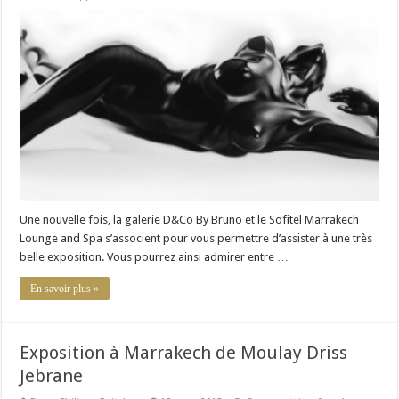
Expositio
à
Marrakech
des
œuvres
de
Philippe
Vignal
Une nouvelle fois, la galerie D&Co By Bruno et le Sofitel Marrakech
Lounge and Spa s’associent pour vous permettre d’assister à une très
belle exposition. Vous pourrez ainsi admirer entre …
En savoir plus »
Exposition à Marrakech de Moulay Driss
Jebrane