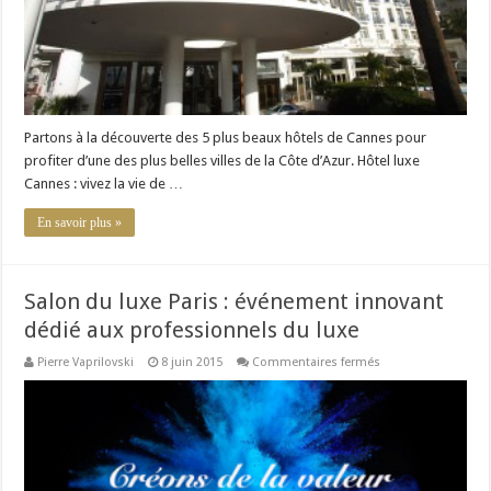
Partons à la découverte des 5 plus beaux hôtels de Cannes pour
profiter d’une des plus belles villes de la Côte d’Azur. Hôtel luxe
Cannes : vivez la vie de …
En savoir plus »
Salon du luxe Paris : événement innovant
dédié aux professionnels du luxe
sur
Pierre Vaprilovski
8 juin 2015
Commentaires fermés
Salon
du
luxe
Paris :
événement
innovant
dédié
aux
professionnels