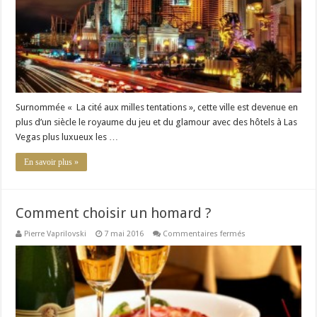
mes
3
coups
de
coeur
!
Surnommée « La cité aux milles tentations », cette ville est devenue en
plus d’un siècle le royaume du jeu et du glamour avec des hôtels à Las
Vegas plus luxueux les …
En savoir plus »
Comment choisir un homard ?
sur
Pierre Vaprilovski
7 mai 2016
Commentaires fermés
Comment
choisir
un
homard
?