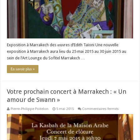
Exposition à Marrakech des œuvres d’Edith Taïoni Une nouvelle
exposition à Marrakech aura lieu du 25 mai 2015 au 30 juin 2015 au
sein de l’Art Lounge du Sofitel Marrakech …
En savoir plus »
Votre prochain concert à Marrakech : « Un
amour de Swann »
sur
Pierre-Philippe Poitelon
5 mai 2015
Commentaires fermés
Votre
prochain
concert
à
Marrakech :
« Un
amour