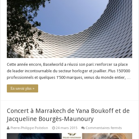
le
spectacle
éclatant
de
l’horlogerie
et
la
joaillerie
mondiale
Cette année encore, Baselworld a réussi son pari: renforcer sa place
de leader incontournable du secteur horloger et joaillier. Plus 150’000
professionnels et quelques 1’500 marques, venus du monde entier, …
En savoir plus »
Concert à Marrakech de Yana Boukoff et de
Jacqueline Bourgès-Maunoury
sur
Pierre-Philippe Poitelon
24 mars 2015
Commentaires fermés
Concert
à