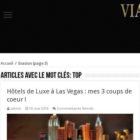
Accueil
/
Evasion
(page 3)
Articles avec le mot clés:
top
Hôtels de Luxe à Las Vegas : mes 3 coups de
coeur !
sur
admin
16 mai 2016
Commentaires fermés
Hôtels
de
Luxe
à
Las
Vegas
: