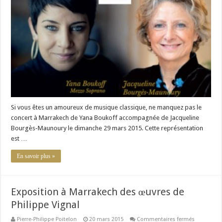
Marrakech
de
Yana
Boukoff
et
de
Jacqueline
Bourgès-
Maunoury
Si vous êtes un amoureux de musique classique, ne manquez pas le
concert à Marrakech de Yana Boukoff accompagnée de Jacqueline
Bourgès-Maunoury le dimanche 29 mars 2015. Cette représentation
est …
En savoir plus »
Exposition à Marrakech des œuvres de
Philippe Vignal
sur
Pierre-Philippe Poitelon
20 mars 2015
Commentaires fermés