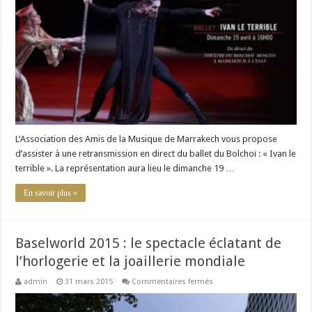
prochain
ballet
à
Marrakech
L’Association des Amis de la Musique de Marrakech vous propose
d’assister à une retransmission en direct du ballet du Bolchoï : « Ivan le
terrible ». La représentation aura lieu le dimanche 19 …
En savoir plus »
Baselworld 2015 : le spectacle éclatant de
l’horlogerie et la joaillerie mondiale
sur
admin
31 mars 2015
Commentaires fermés
Baselworld
2015
: