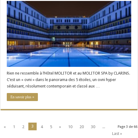
d’Eau
au
Molitor
Spa
By
Clarins
Rien ne ressemble à l’Hôtel MOLITOR et au MOLITOR SPA by CLARINS.
C’est un « ovni » dans le panorama des 5 étoiles, un ovni hyper
séduisant, résolument contemporain et classé aux …
En savoir plus »
3
«
1
2
4
5
»
10
20
30
...
Page 3 de 66
Last »