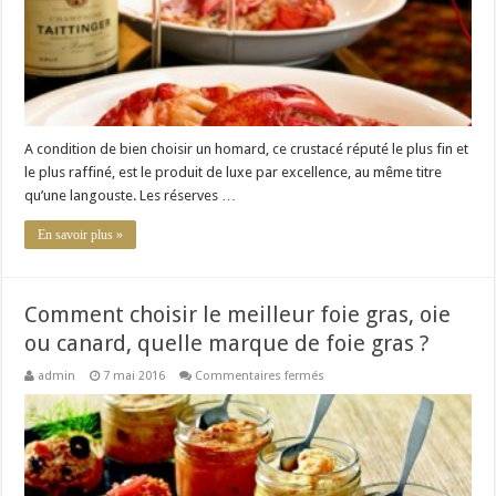
A condition de bien choisir un homard, ce crustacé réputé le plus fin et
le plus raffiné, est le produit de luxe par excellence, au même titre
qu’une langouste. Les réserves …
En savoir plus »
Comment choisir le meilleur foie gras, oie
ou canard, quelle marque de foie gras ?
sur
admin
7 mai 2016
Commentaires fermés
Comment
choisir
le
meilleur
foie
gras,
oie
ou