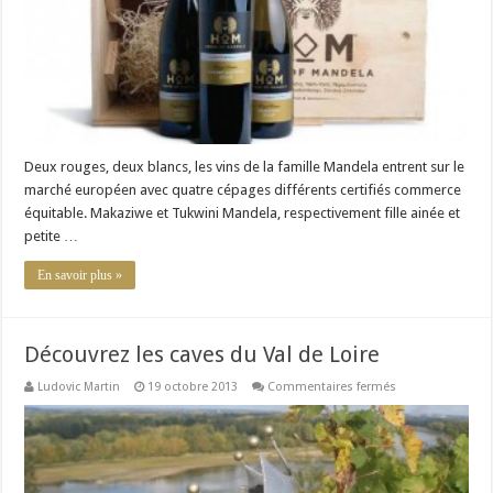
Europe
Deux rouges, deux blancs, les vins de la famille Mandela entrent sur le
marché européen avec quatre cépages différents certifiés commerce
équitable. Makaziwe et Tukwini Mandela, respectivement fille ainée et
petite …
En savoir plus »
Découvrez les caves du Val de Loire
sur
Ludovic Martin
19 octobre 2013
Commentaires fermés
Découvrez
les
caves
du
Val
de
Loire