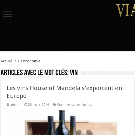
Accueil
/
Gastronomie
Articles avec le mot clés:
Vin
Les vins House of Mandela s’exportent en
Europe
sur
admin
28 mars 2014
Commentaires fermés
Les
vins
House
of
Mandela
s’exportent
en