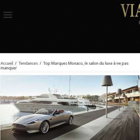
Accueil
/
Tendances
/
Top Marques Monaco, le salon du luxe à ne pas
manquer