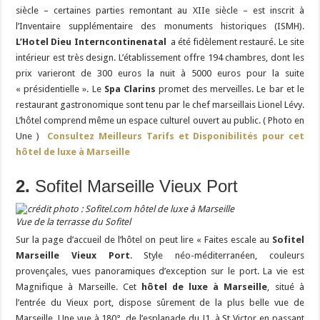
siècle – certaines parties remontant au XIIe siècle – est inscrit à
l’Inventaire supplémentaire des monuments historiques (ISMH).
L’Hotel Dieu Interncontinenatal
a été fidèlement restauré. Le site
intérieur est très design. L’établissement offre 194 chambres, dont les
prix varieront de 300 euros la nuit à 5000 euros pour la suite
« présidentielle ». Le
Spa Clarins
promet des merveilles. Le bar et le
restaurant gastronomique sont tenu par le chef marseillais Lionel Lévy.
L’hôtel comprend même un espace culturel ouvert au public. ( Photo en
Une )
Consultez Meilleurs Tarifs et Disponibilités pour cet
hôtel de luxe à Marseille
2.
Sofitel Marseille Vieux Port
Vue de la terrasse du Sofitel
Sur la page d’accueil de l’hôtel on peut lire « Faites escale au
Sofitel
Marseille Vieux Port
. Style néo-méditerranéen, couleurs
provençales, vues panoramiques d’exception sur le port. La vie est
Magnifique à Marseille. Cet
hôtel de luxe à Marseille
, situé à
l’entrée du Vieux port, dispose sûrement de la plus belle vue de
Marseille. Une vue à 180°, de l’esplanade du J1, à St Victor en passant