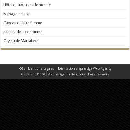
Hôtel de luxe dans le monde
Mariage de luxe
Cadeau de luxe femme
cadeau de luxe homme
City guide Marrakech
CGV - Mentions Légales
| Réalisation
Viaprestige Web Agency
Copyright © 2026 Viaprestige Lifestyle, Tous droits réservés