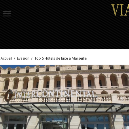
Accueil
/
Evasion
/
Top 5 Hôtels de luxe à Marseille