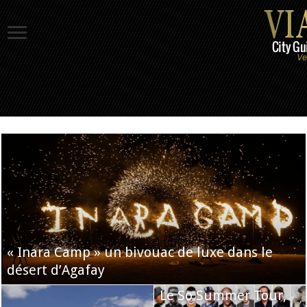
« Inara Camp » un bivouac de luxe dans le
désert d’Agafay
Le So Summer Tour,