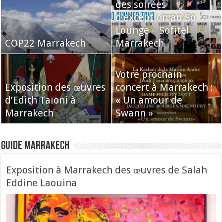
des soirées
d’exception au So
Lounge – Sofitel
COP22 Marrakech
Marrakech
Votre prochain
Exposition des œuvres
concert à Marrakech :
d’Edith Taïoni à
« Un amour de
Marrakech
Swann »
Guide Marrakech
Exposition à Marrakech des œuvres de Salah
Eddine Laouina