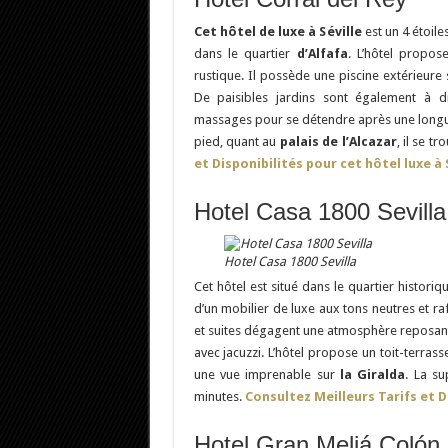
Cet hôtel de luxe à Séville
est un 4 étoiles
dans le quartier
d’Alfafa
. L’hôtel propos
rustique. Il possède une piscine extérieure 
De paisibles jardins sont également à di
massages pour se détendre après une longue
pied, quant au
palais de l’Alcazar
, il se t
et Disponibilités pour cet hôtel luxe à 
Hotel Casa 1800 Sevilla
Hotel Casa 1800 Sevilla
Cet hôtel est situé dans le quartier historiq
d’un mobilier de luxe aux tons neutres et r
et suites dégagent une atmosphère reposante
avec jacuzzi. L’hôtel propose un toit-terrass
une vue imprenable sur
la Giralda
. La s
minutes.
Consultez Meilleurs Tarifs et D
Hotel Gran Meliá Colón