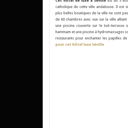
Cet hôtel de luxe à Séville
est un 5 étoi
catholique de cette ville andalouse. Il est
plus belles boutiques de la ville ne sont pa
de 60 chambres avec vue sur la ville allian
une piscine couverte sur le toit-terrasse
hammam et une piscine à hydromassages sont 
restaurants pour enchanter les papilles de 
pour cet hôtel luxe Séville