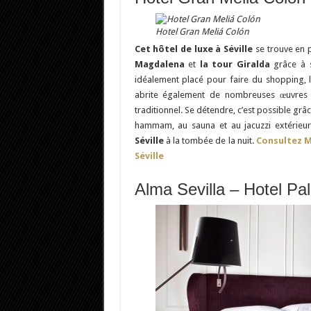
Hotel Gran Meliá Colón
Cet hôtel de luxe à Séville
se trouve en p
Magdalena
et
la tour Giralda
grâce à s
idéalement placé pour faire du shopping, l
abrite également de nombreuses œuvres d
traditionnel. Se détendre, c’est possible gr
hammam, au sauna et au jacuzzi extérieur
Séville
à la tombée de la nuit.
Consultez Me
Séville
Alma Sevilla – Hotel Pa