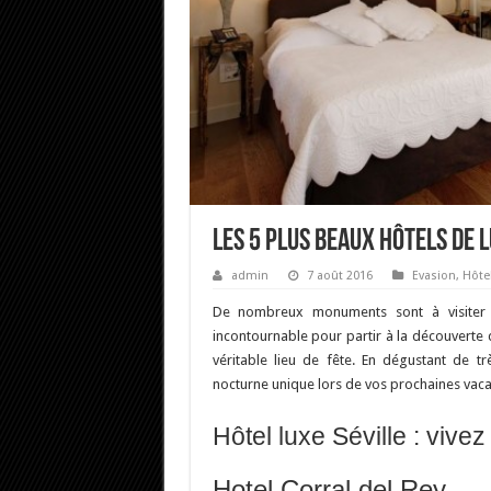
Les 5 plus beaux hôtels de l
admin
7 août 2016
Evasion
,
Hôte
De nombreux monuments sont à visite
incontournable pour partir à la découverte d
véritable lieu de fête. En dégustant de t
nocturne unique lors de vos prochaines vac
Hôtel luxe Séville : vive
Hotel Corral del Rey