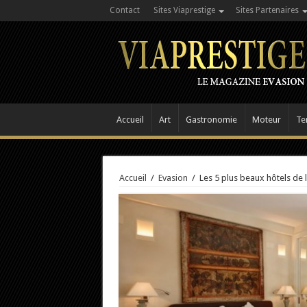
Contact
Sites Viaprestige
Sites Partenaires
Accueil
Art
Gastronomie
Moteur
Te
Accueil
/
Evasion
/
Les 5 plus beaux hôtels de l