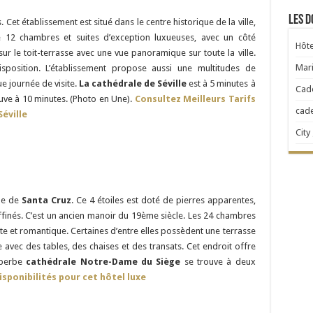
Les d
. Cet établissement est situé dans le centre historique de la ville,
e 12 chambres et suites d’exception luxueuses, avec un côté
Hôte
sur le toit-terrasse avec une vue panoramique sur toute la ville.
Mari
sposition. L’établissement propose aussi une multitudes de
 journée de visite.
La cathédrale de Séville
est à 5 minutes à
Cad
rouve à 10 minutes. (Photo en Une).
Consultez Meilleurs Tarifs
cad
Séville
City
ue de
Santa Cruz
. Ce 4 étoiles est doté de pierres apparentes,
affinés. C’est un ancien manoir du 19ème siècle. Les 24 chambres
 et romantique. Certaines d’entre elles possèdent une terrasse
e avec des tables, des chaises et des transats. Cet endroit offre
uperbe
cathédrale Notre-Dame du Siège
se trouve à deux
isponibilités pour cet hôtel luxe