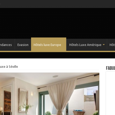
ndances
Evasion
Hôtels luxe Europe
Hôtels Luxe Amérique
Hôt
uxe à Séville
Fabul