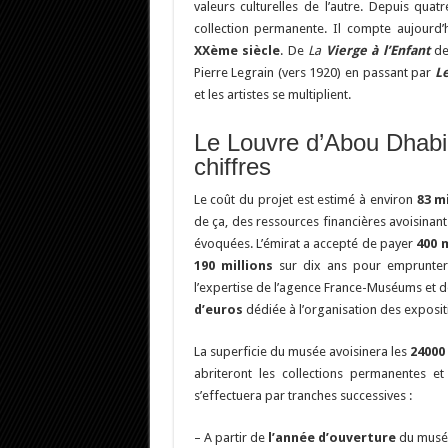
valeurs culturelles de l’autre. Depuis qu
collection permanente. Il compte aujourd
XXème siècle
. De
La
Vierge à l’Enfant
de 
Pierre Legrain (vers 1920) en passant par
L
et les artistes se multiplient.
Le Louvre d’Abou Dhabi
chiffres
Le coût du projet est estimé à environ
83 m
de ça, des ressources financières avoisinant 
évoquées. L’émirat a accepté de payer
400 
190 millions
sur dix ans pour emprunte
l’expertise de l’agence France-Muséums et 
d’euros
dédiée à l’organisation des exposit
La superficie du musée avoisinera les
24000
abriteront les collections permanentes e
s’effectuera par tranches successives :
– A partir de
l’année d’ouverture
du musé