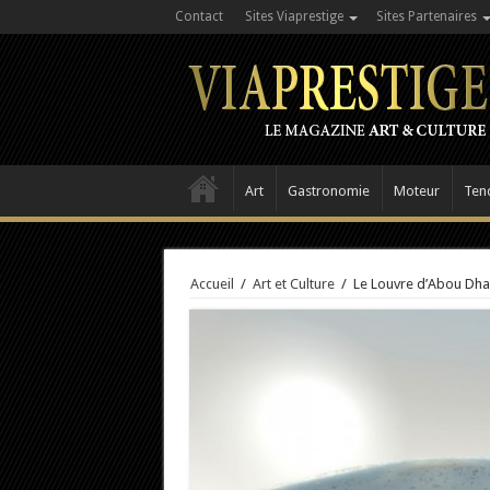
Contact
Sites Viaprestige
Sites Partenaires
Art
Gastronomie
Moteur
Ten
Accueil
/
Art et Culture
/
Le Louvre d’Abou Dha