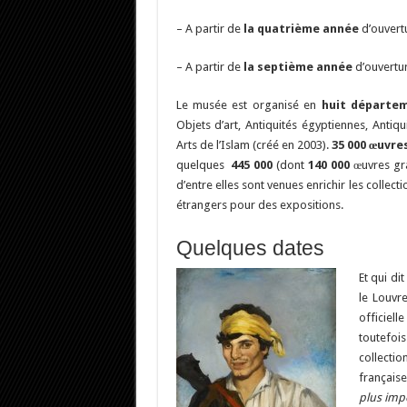
– A partir de
la quatrième année
d’ouvert
– A partir de
la septième année
d’ouvertur
Le musée est organisé en
huit départem
Objets d’art, Antiquités égyptiennes, Antiq
Arts de l’Islam (créé en 2003).
35 000 œuvre
quelques
445 000
(dont
140 000
œuvres gra
d’entre elles sont venues enrichir les collec
étrangers pour des expositions.
Quelques dates
Et qui di
le Louvr
officiel
toutefoi
collecti
française
plus impo