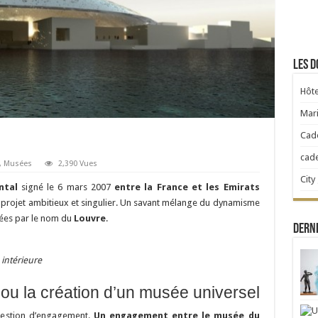
Les d
Hôte
Mari
Cad
cad
,
Musées
2,390 Vues
City
ntal
signé le 6 mars 2007
entre la France et les Emirats
n projet ambitieux et singulier. Un savant mélange du dynamisme
tées par le nom du
Louvre
.
Derni
intérieure
ou la création d’un musée universel
question d’engagement.
Un engagement entre le musée du