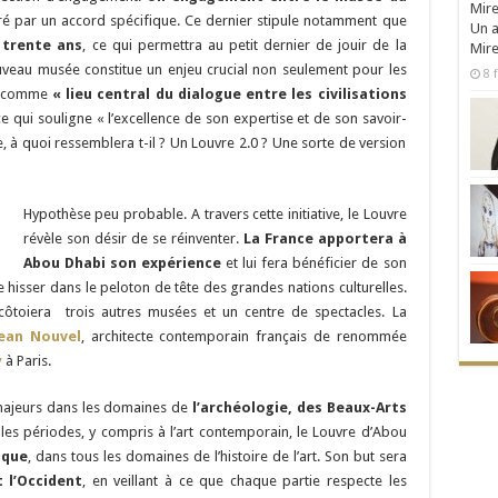
ré par un accord spécifique. Ce dernier stipule notamment que
Un a
 trente ans
, ce qui permettra au petit dernier de jouir de la
Mire
ouveau musée constitue un enjeu crucial non seulement pour les
8 f
er comme
« lieu central du dialogue entre les civilisations
e qui souligne « l’excellence de son expertise et de son savoir-
à quoi ressemblera t-il ? Un Louvre 2.0 ? Une sorte de version
Hypothèse peu probable. A travers cette initiative, le Louvre
révèle son désir de se réinventer.
La France apportera à
Abou Dhabi son expérience
et lui fera bénéficier de son
se hisser dans le peloton de tête des grandes nations culturelles.
côtoiera trois autres musées et un centre de spectacles. La
Jean Nouvel
, architecte contemporain français de renommée
y
à Paris.
 majeurs dans les domaines de
l’archéologie, des Beaux-Arts
 les périodes, y compris à l’art contemporain, le Louvre d’Abou
ique
, dans tous les domaines de l’histoire de l’art. Son but sera
 l’Occident
, en veillant à ce que chaque partie respecte les