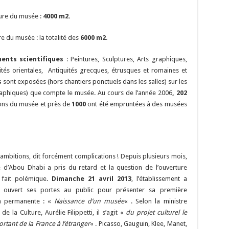
ure du musée :
4000 m2.
e du musée : la totalité des
6000 m2
.
ents scientifiques
: Peintures, Sculptures, Arts graphiques,
uités orientales, Antiquités grecques, étrusques et romaines et
s
sont exposées (hors chantiers ponctuels dans les salles) sur les
phiques) que compte le musée. Au cours de l’année 2006
, 202
tions du musée et près de
1000
ont été empruntées à des musées
t ambitions, dit forcément complications ! Depuis plusieurs mois,
e d’Abou Dhabi a pris du retard et la question de l’ouverture
le fait polémique.
Dimanche 21 avril 2013
, l’établissement a
s ouvert ses portes au public pour présenter sa première
on permanente : «
Naissance d’un musée
« . Selon la ministre
 de la Culture, Aurélie Filippetti, il s’agit «
du projet culturel le
rtant de la France à l’étranger
« . Picasso, Gauguin, Klee, Manet,