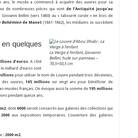
atre ans, le musée a commencé à acquérir des œuvres pour sa
’hui de nombreuses pièces qui vont
de l’Antiquité jusqu’au
Giovanni Bellini (vers 1480) au « tabouret curule » en bois de
e Bohémien
de Manet
(1861-1862), les médiums se succèdent
 en quelques
La Vierge à l’enfant, Giovanni
Bellini, huile sur panneau –
illions d’euros
. A côté
70,5×50,5 cm
le milliard d’euros sont
millions
pour utiliser le nom de Louvre pendant trois décennies,
r des œuvres,
165 millions
sur vingt ans pour bénéficier de
des musées français. On évoque aussi la somme de
195 millions
ions pendant quinze ans.
 m2
, dont
6000
seront consacrés aux galeries des collections qui
t
2000
aux expositions temporaires. L’ouverture des galeries
e :
2000 m2.