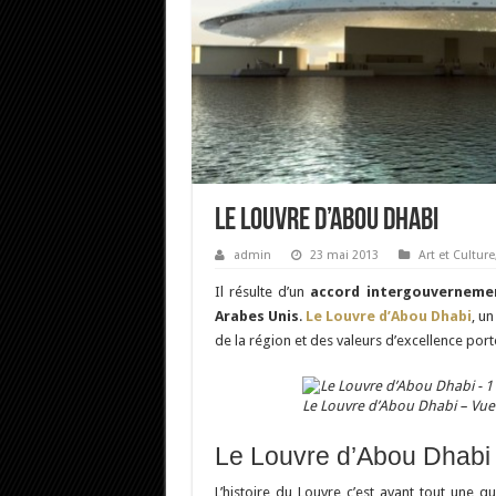
Le Louvre d’Abou Dhabi
admin
23 mai 2013
Art et Culture
Il résulte d’un
accord intergouverneme
Arabes Unis
.
Le Louvre d’Abou Dhabi
, u
de la région et des valeurs d’excellence por
Le Louvre d’Abou Dhabi – Vue 
Le Louvre d’Abou Dhabi 
L’histoire du Louvre c’est avant tout une 