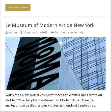
En savoir plus »
Le Museum of Modern Art de New York
sur
admin
14 septembre 2013
Commentaires fermés
Le
Museum
of
Modern
Art
de
New
York
Vous êtes à New York et vous avez l’occasion d’entrer dans l’antre du
MoMA ? N’hésitez plus ! Le Museum of Modern Art est l’une des
institutions culturelles les plus visitées au monde et à juste titre...