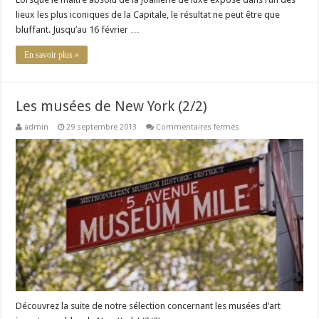
lieux les plus iconiques de la Capitale, le résultat ne peut être que
bluffant. Jusqu’au 16 février …
En savoir plus »
Les musées de New York (2/2)
sur
admin
29 septembre 2013
Commentaires fermés
Les
musées
de
New
York
(2/2)
Découvrez la suite de notre sélection concernant les musées d’art