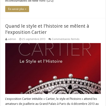
incontournables de New York ! (2/2)
En savoir plus »
Quand le style et l’histoire se mêlent à
l’exposition Cartier
sur
admin
25 septembre 2013
Commentaires fermés
Quand
le
style
et
l’histoire
se
mêlent
à
l’exposition
Cartier
L’exposition Cartier intitulée « Cartier, le style et l’histoire » attend les
amateurs de joaillerie au Grand Palais à Paris du 4 décembre 2013 au