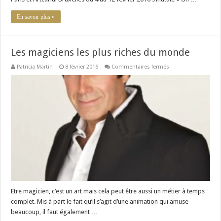
Prés
par
Mireille
En savoir plus »
Darc
Les magiciens les plus riches du monde
sur
Patricia Martin
8 février 2016
Commentaires fermés
Les
magiciens
les
plus
riches
du
monde
Etre magicien, c’est un art mais cela peut être aussi un métier à temps
complet. Mis à part le fait qu’il s’agit d’une animation qui amuse
beaucoup, il faut également …