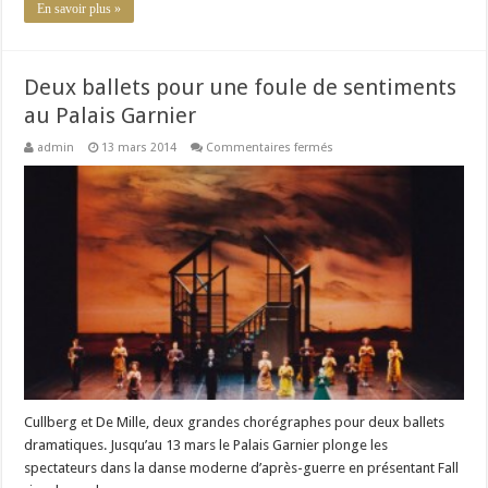
En savoir plus »
Deux ballets pour une foule de sentiments
au Palais Garnier
sur
admin
13 mars 2014
Commentaires fermés
Deux
ballets
pour
une
foule
de
sentiments
au
Palais
Garnier
Cullberg et De Mille, deux grandes chorégraphes pour deux ballets
dramatiques. Jusqu’au 13 mars le Palais Garnier plonge les
spectateurs dans la danse moderne d’après-guerre en présentant Fall