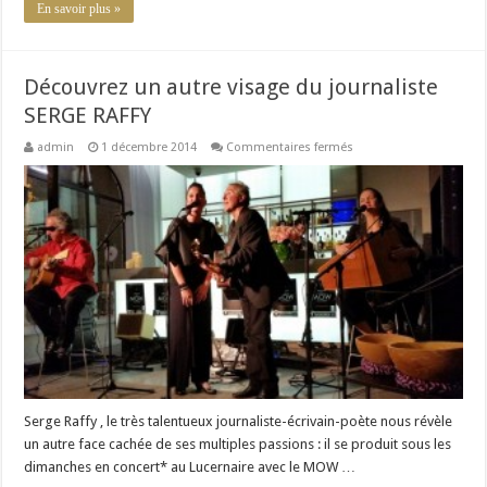
En savoir plus »
Découvrez un autre visage du journaliste
SERGE RAFFY
sur
admin
1 décembre 2014
Commentaires fermés
Découvrez
un
autre
visage
du
journaliste
SERGE
RAFFY
Serge Raffy , le très talentueux journaliste-écrivain-poète nous révèle
un autre face cachée de ses multiples passions : il se produit sous les
dimanches en concert* au Lucernaire avec le MOW …