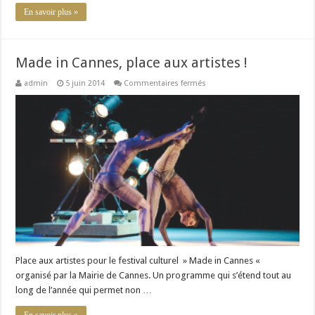
En savoir plus »
Made in Cannes, place aux artistes !
sur
admin
5 juin 2014
Commentaires fermés
Made
in
Cannes,
place
aux
artistes
!
Place aux artistes pour le festival culturel » Made in Cannes «
organisé par la Mairie de Cannes. Un programme qui s’étend tout au
long de l’année qui permet non …
En savoir plus »