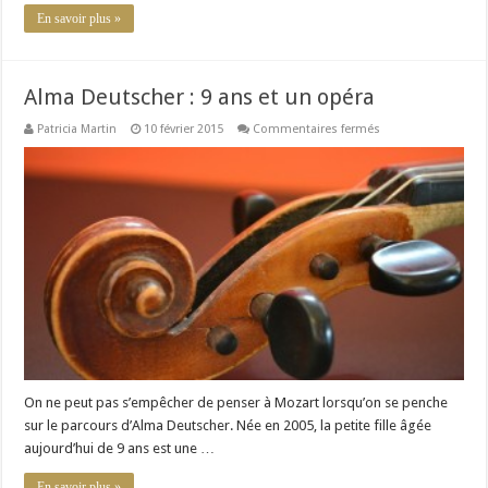
En savoir plus »
Alma Deutscher : 9 ans et un opéra
sur
Patricia Martin
10 février 2015
Commentaires fermés
Alma
Deutscher
:
9
ans
et
un
opéra
On ne peut pas s’empêcher de penser à Mozart lorsqu’on se penche
sur le parcours d’Alma Deutscher. Née en 2005, la petite fille âgée
aujourd’hui de 9 ans est une …
En savoir plus »