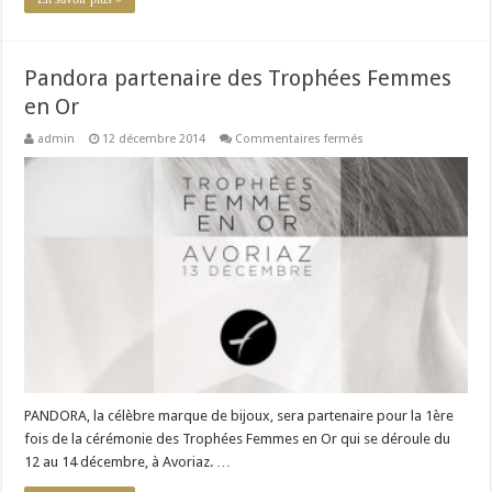
Pandora partenaire des Trophées Femmes
en Or
sur
admin
12 décembre 2014
Commentaires fermés
Pandora
partenaire
des
Trophées
Femmes
en
Or
PANDORA, la célèbre marque de bijoux, sera partenaire pour la 1ère
fois de la cérémonie des Trophées Femmes en Or qui se déroule du
12 au 14 décembre, à Avoriaz. …