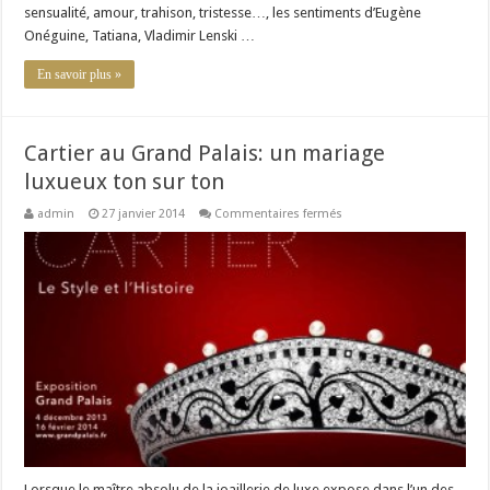
sensualité, amour, trahison, tristesse…, les sentiments d’Eugène
Onéguine, Tatiana, Vladimir Lenski …
En savoir plus »
Cartier au Grand Palais: un mariage
luxueux ton sur ton
sur
admin
27 janvier 2014
Commentaires fermés
Cartier
au
Grand
Palais:
un
mariage
luxueux
ton
sur
ton
Lorsque le maître absolu de la joaillerie de luxe expose dans l’un des