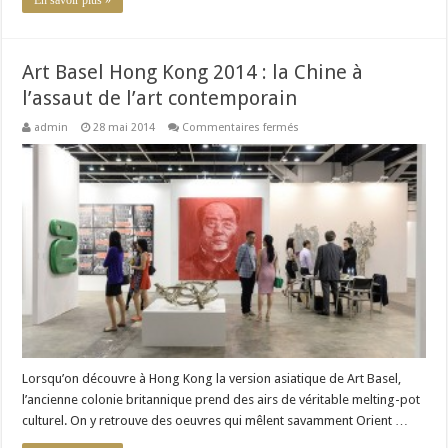
Art Basel Hong Kong 2014 : la Chine à
l’assaut de l’art contemporain
sur
admin
28 mai 2014
Commentaires fermés
Art
Basel
Hong
Kong
2014
:
la
Chine
à
l’assaut
de
l’art
contemporain
Lorsqu’on découvre à Hong Kong la version asiatique de Art Basel,
l’ancienne colonie britannique prend des airs de véritable melting-pot
culturel. On y retrouve des oeuvres qui mêlent savamment Orient …