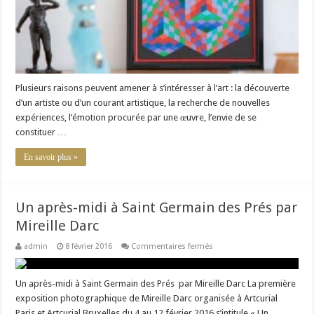
Plusieurs raisons peuvent amener à s’intéresser à l’art : la découverte
d’un artiste ou d’un courant artistique, la recherche de nouvelles
expériences, l’émotion procurée par une œuvre, l’envie de se
constituer …
En savoir plus »
Un après-midi à Saint Germain des Prés par
Mireille Darc
sur
admin
8 février 2016
Commentaires fermés
Un
après-
midi
à
Un après-midi à Saint Germain des Prés par Mireille Darc La première
Saint
exposition photographique de Mireille Darc organisée à Artcurial
Germain
des
Paris et Artcurial Bruxelles du 4 au 12 février 2016 s’intitule « Un …