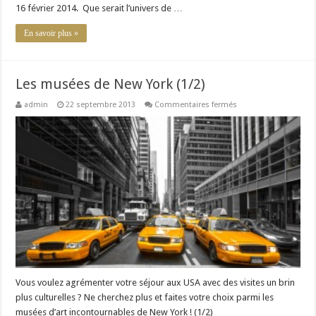
16 février 2014. Que serait l’univers de …
En savoir plus »
Les musées de New York (1/2)
sur
admin
22 septembre 2013
Commentaires fermés
Les
musées
de
New
York
(1/2)
Vous voulez agrémenter votre séjour aux USA avec des visites un brin
plus culturelles ? Ne cherchez plus et faites votre choix parmi les
musées d’art incontournables de New York ! (1/2)