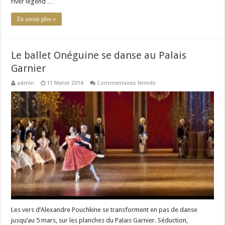
river legend …
En savoir plus »
Le ballet Onéguine se danse au Palais
Garnier
sur
admin
11 février 2014
Commentaires fermés
Le
ballet
Onéguine
se
danse
au
Palais
Garnier
Les vers d’Alexandre Pouchkine se transforment en pas de danse
jusqu’au 5 mars, sur les planches du Palais Garnier. Séduction,