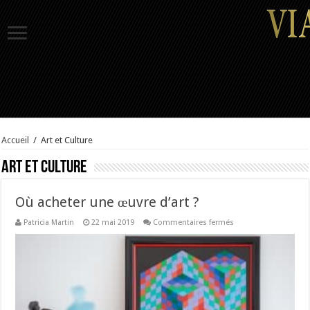
Accueil
/
Art et Culture
Art et Culture
Où acheter une œuvre d’art ?
sur
Patricia Martin
22 mai 2019
Commentaires fermés
Où
acheter
une
œuvre
d’art ?