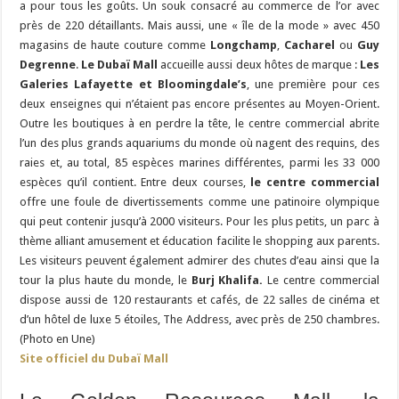
a pour tous les goûts. Un souk consacré au commerce de l’or avec
près de 220 détaillants. Mais aussi, une « île de la mode » avec 450
magasins de haute couture comme
Longchamp
,
Cacharel
ou
Guy
Degrenne
.
Le Dubaï Mall
accueille aussi deux hôtes de marque :
Les
Galeries Lafayette et Bloomingdale’s
, une première pour ces
deux enseignes qui n’étaient pas encore présentes au Moyen-Orient.
Outre les boutiques à en perdre la tête, le centre commercial abrite
l’un des plus grands aquariums du monde où nagent des requins, des
raies et, au total, 85 espèces marines différentes, parmi les 33 000
espèces qu’il contient. Entre deux courses,
le centre commercial
offre une foule de divertissements comme une patinoire olympique
qui peut contenir jusqu’à 2000 visiteurs. Pour les plus petits, un parc à
thème alliant amusement et éducation facilite le shopping aux parents.
Les visiteurs peuvent également admirer des chutes d’eau ainsi que la
tour la plus haute du monde, le
Burj Khalifa.
Le centre commercial
dispose aussi de 120 restaurants et cafés, de 22 salles de cinéma et
d’un hôtel de luxe 5 étoiles, The Address, avec près de 250 chambres.
(Photo en Une)
Site officiel du Dubaï Mall