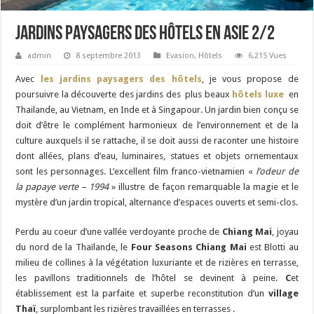
Jardins paysagers des hôtels en Asie 2/2
admin
8 septembre 2013
Evasion
,
Hôtels
6,215 Vues
Avec
les jardins paysagers des hôtels
, je vous propose de
poursuivre la découverte des jardins des plus beaux
hôtels luxe
en
Thailande, au Vietnam, en Inde et à Singapour. Un jardin bien conçu se
doit d’être le complément harmonieux de l’environnement et de la
culture auxquels il se rattache, il se doit aussi de raconter une histoire
dont allées, plans d’eau, luminaires, statues et objets ornementaux
sont les personnages. L’excellent film franco-vietnamien «
l’odeur de
la papaye verte – 1994
» illustre de façon remarquable la magie et le
mystère d’un jardin tropical, alternance d’espaces ouverts et semi-clos.
Perdu au coeur d’une vallée verdoyante proche de
Chiang Mai
, joyau
du nord de la Thaïlande, le
Four Seasons Chiang Mai
est Blotti au
milieu de collines à la végétation luxuriante et de rizières en terrasse,
les pavillons traditionnels de l’hôtel se devinent à peine.
C
et
établissement est la parfaite et superbe reconstitution d’un
village
Thaï
, surplombant les rizières travaillées en terrasses .