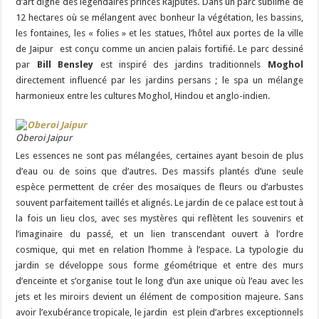
d’art digne des légendaires princes Rajputes. Dans un parc sublime de
12 hectares où se mélangent avec bonheur la végétation, les bassins,
les fontaines, les « folies » et les statues, l’hôtel aux portes de la ville
de Jaipur est conçu comme un ancien palais fortifié. Le parc dessiné
par
Bill Bensley
est inspiré des jardins traditionnels
Moghol
directement influencé par les jardins persans ; le spa un mélange
harmonieux entre les cultures Moghol, Hindou et anglo-indien.
Oberoi Jaipur
Les essences ne sont pas mélangées, certaines ayant besoin de plus
d’eau ou de soins que d’autres. Des massifs plantés d’une seule
espèce permettent de créer des mosaïques de fleurs ou d’arbustes
souvent parfaitement taillés et alignés. Le jardin de ce palace est tout à
la fois un lieu clos, avec ses mystères qui reflètent les souvenirs et
l’imaginaire du passé, et un lien transcendant ouvert à l’ordre
cosmique, qui met en relation l’homme à l’espace. La typologie du
jardin se développe sous forme géométrique et entre des murs
d’enceinte et s’organise tout le long d’un axe unique où l’eau avec les
jets et les miroirs devient un élément de composition majeure. Sans
avoir l’exubérance tropicale, le jardin est plein d’arbres exceptionnels