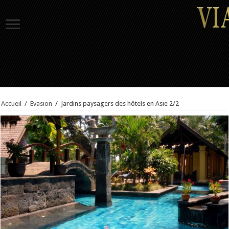
Accueil
/
Evasion
/
Jardins paysagers des hôtels en Asie 2/2