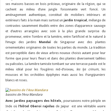
ses maisons basses en bois précieux, originaire de la région, qui se
cachent au milieu d’une jungle foisonnante vert foncé. Un
aménagement authentique, constitué de mobiliers intérieurs et
extérieurs faits à la main mais surtout un
jardin tropical
, mélange de
contrastes savamment étudiés entre des zones d’apparence sauvage
et d’autres arrangées avec soin à la plus grande surprise du
promeneur, entre l’ombre et la lumière, entre l’artificiel et le naturel à
l’image des jardins
Mandaï
de Singapour avec des plantes
ornementales originaires de toutes les parties du monde. La tradition
est perceptible dans de vieux arbres noueux choisis autant pour leur
forme que pour leurs fleurs et dans des plantes diversement taillées
ou palissées. La lumière tamisée tombant sur une terrasse pavée est le
milieu idéal pour les fougères nid-d’oiseau,
les lys crinum
, les
mousses et les orchidées épiphytes mais aussi les
Frangipaniers
blancs et roses.
bassins de l’Ana Mandara
Avec jardins paysagers des hôtels
,
poursuivons notre périple en
Inde où
l’hôtel Oberoi rajvilas
de Jaipur est une véritable œuvre