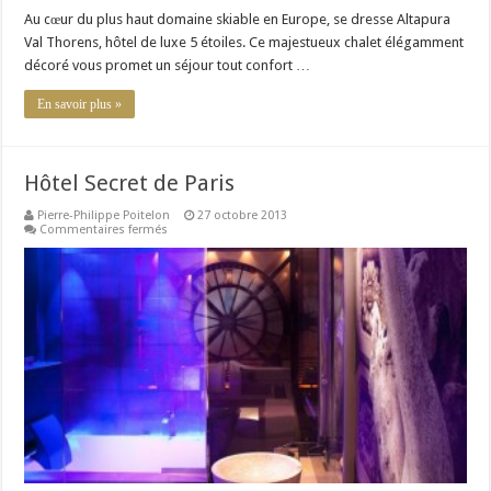
Au cœur du plus haut domaine skiable en Europe, se dresse Altapura
Val Thorens, hôtel de luxe 5 étoiles. Ce majestueux chalet élégamment
décoré vous promet un séjour tout confort …
En savoir plus »
Hôtel Secret de Paris
Pierre-Philippe Poitelon
27 octobre 2013
sur
Commentaires fermés
Hôtel
Secret
de
Paris