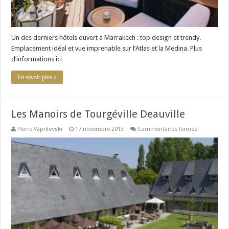
Un des derniers hôtels ouvert à Marrakech : top design et trendy.
Emplacement idéal et vue imprenable sur l’Atlas et la Medina. Plus
d’informations ici
En savoir plus »
Les Manoirs de Tourgéville Deauville
sur
Pierre Vaprilovski
17 novembre 2013
Commentaires fermés
Les
Manoirs
de
Tourgéville
Deauville