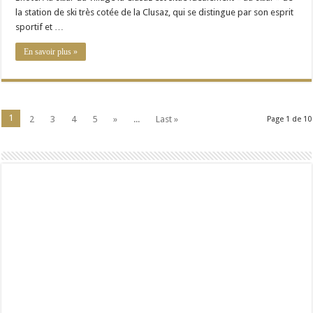
la station de ski très cotée de la Clusaz, qui se distingue par son esprit
sportif et …
En savoir plus »
1
2
3
4
5
»
...
Last »
Page 1 de 10