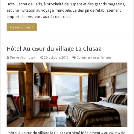
Hôtel Secret de Paris, à proximité de l’Opéra et des grands magasins,
est une invitation au voyage immobile. Le design de l’établissement
emporte les visiteurs aux 4 coins de la …
En savoir plus »
Hôtel Au cœur du village La Clusaz
sur
Pierre Vaprilovski
20 octobre 2013
Commentaires fermés
Hôtel
Au
cœur
du
village
La
Clusaz
L’hôtel Au cœur du Village la Clusaz est situé idéalement « au cœur » de