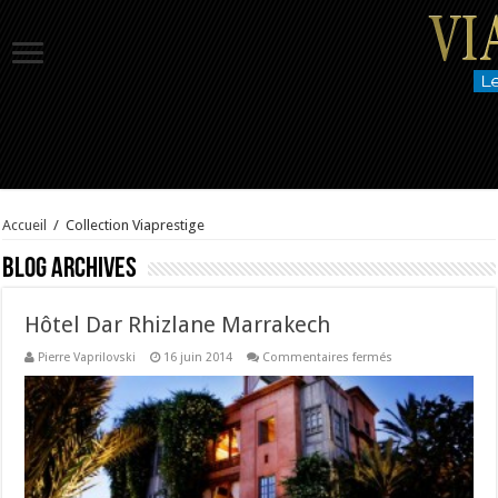
Accueil
/
Collection Viaprestige
Blog Archives
Hôtel Dar Rhizlane Marrakech
sur
Pierre Vaprilovski
16 juin 2014
Commentaires fermés
Hôtel
Dar
Rhizlane
Marrakech