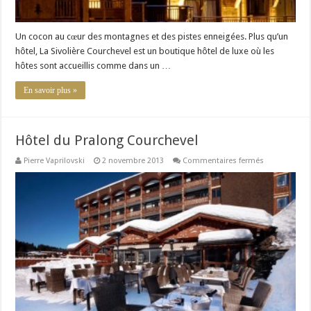
Un cocon au cœur des montagnes et des pistes enneigées. Plus qu’un
hôtel, La Sivolière Courchevel est un boutique hôtel de luxe où les
hôtes sont accueillis comme dans un …
En savoir plus »
Hôtel du Pralong Courchevel
sur
Pierre Vaprilovski
2 novembre 2013
Commentaires fermés
Hôtel
du
Pralong
Courchevel