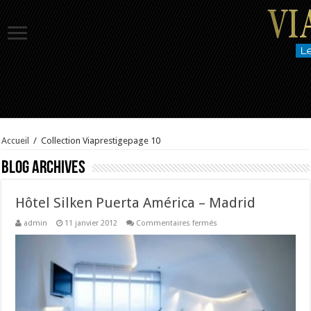
Accueil
/
Collection Viaprestige
page 10
Blog Archives
Hôtel Silken Puerta América – Madrid
sur
admin
11 janvier 2012
Commentaires fermés
Hôtel
Silken
Puerta
América
–
Madrid