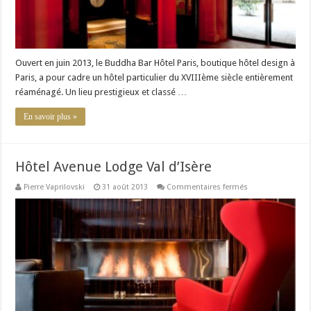
Ouvert en juin 2013, le Buddha Bar Hôtel Paris, boutique hôtel design à
Paris, a pour cadre un hôtel particulier du XVIIIème siècle entièrement
réaménagé. Un lieu prestigieux et classé …
En savoir plus »
Hôtel Avenue Lodge Val d’Isère
sur
Pierre Vaprilovski
31 août 2013
Commentaires fermés
Hôtel
Avenue
Lodge
Val
d’Isère