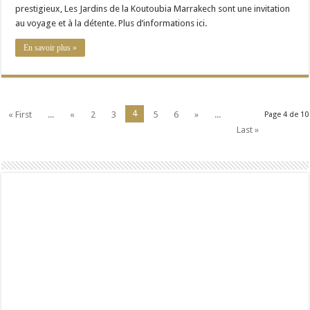
prestigieux, Les Jardins de la Koutoubia Marrakech sont une invitation
au voyage et à la détente. Plus d’informations ici.
En savoir plus »
4
« First
...
«
2
3
5
6
»
...
Page 4 de 10
Last »