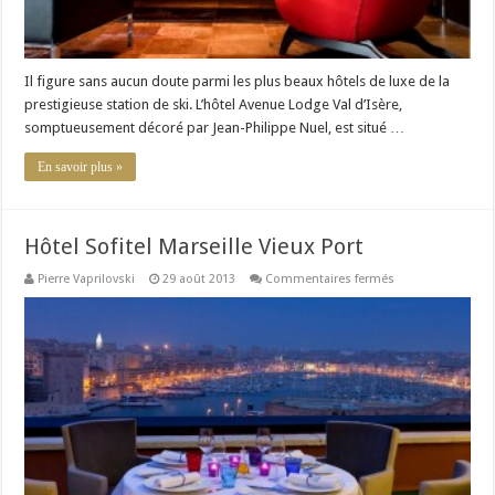
Il figure sans aucun doute parmi les plus beaux hôtels de luxe de la
prestigieuse station de ski. L’hôtel Avenue Lodge Val d’Isère,
somptueusement décoré par Jean-Philippe Nuel, est situé …
En savoir plus »
Hôtel Sofitel Marseille Vieux Port
sur
Pierre Vaprilovski
29 août 2013
Commentaires fermés
Hôtel
Sofitel
Marseille
Vieux
Port