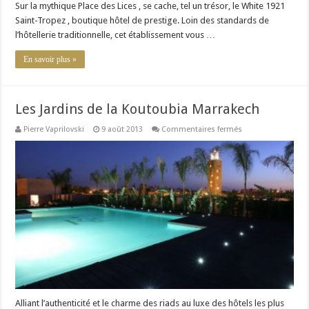
Sur la mythique Place des Lices , se cache, tel un trésor, le White 1921
Saint-Tropez , boutique hôtel de prestige. Loin des standards de
l’hôtellerie traditionnelle, cet établissement vous …
En savoir plus »
Les Jardins de la Koutoubia Marrakech
sur
Pierre Vaprilovski
9 août 2013
Commentaires fermés
Les
Jardins
de
la
Koutoubia
Marrakech
Alliant l’authenticité et le charme des riads au luxe des hôtels les plus