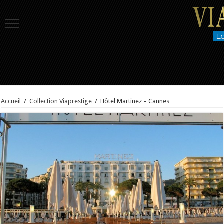
Accueil
/
Collection Viaprestige
/
Hôtel Martinez – Cannes