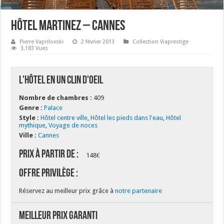
Hôtel Martinez – Cannes
Pierre Vaprilovski
2 février 2013
Collection Viaprestige
3,183 Vues
L'hôtel en un clin d'oeil
Nombre de chambres :
409
Genre :
Palace
Style :
Hôtel centre ville
,
Hôtel les pieds dans l'eau
,
Hôtel
mythique
,
Voyage de noces
Ville :
Cannes
Prix à partir de :
148€
Offre Privilège :
Réservez au meilleur prix grâce à
notre partenaire
Meilleur Prix Garanti