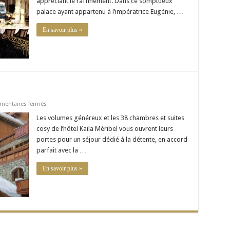
appréciant le raffinement. Dans ce somptueux
palace ayant appartenu à l’impératrice Eugénie, …
En savoir plus »
sur
entaires fermés
Hôtel
Kaila
Les volumes généreux et les 38 chambres et suites
–
cosy de l’hôtel Kaila Méribel vous ouvrent leurs
Méribel
portes pour un séjour dédié à la détente, en accord
parfait avec la …
En savoir plus »