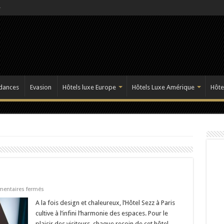
dances
Evasion
Hôtels luxe Europe
Hôtels Luxe Amérique
Hôte
sur
entaires fermés
Hôtel
Sezz
A la fois design et chaleureux, l’Hôtel Sezz à Paris
–
cultive à l’infini l’harmonie des espaces. Pour le
Paris
plaisir des visiteurs, chaque recoin de cet hôtel