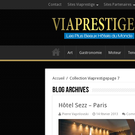
Contact
Sites Viaprestige
Sites Partenaires
Art
Gastronomie
Moteur
Ten
Accueil
/
Collection Viaprestige
page 7
Blog Archives
Hôtel Sezz – Paris
Pierre Vaprilovski
14 février 2013
Comm