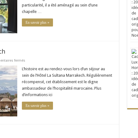
particularité, il a été aménagé au sein d’une
chapelle …
En savoir plus »
ch
sur
ntaires fermés
Hôtel
La
L’histoire est au rendez-vous lors d’un séjour au
Sultana
sein de l’Hôtel La Sultana Marrakech. Régulièrement
–
Marrakech
récompensé, cet établissement est le digne
ambassadeur de l’hospitalité marocaine. Plus
d’informations ici
En savoir plus »