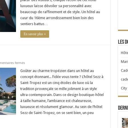
luxueux laisse dévoiler sa personnalité avec
beaucoup de raffinement et de style. Un hôtel au
cœur du 16ème arrondissement bien loin des
sentiers battus…
En savoir plus »
Les d
Hôte
Mari
sur
entaires fermés
Hôtel
Sezz
Cad
Goûter au charme tropézien dans un hôtel au
–
concept étonnant... l’idée vous tente ? L’hôtel Sezz à
Saint-
cad
Tropez
Saint-Tropez est un cinq étoiles de luxe où la
City
tradition provençale se mêle joliment à un style
ultra contemporain. Dans ce design boutique-hôtel
à taille humaine, l’ambiance est chaleureuse,
luxueuse et résolument glamour. Au sein de l’hôtel
Dern
Sezz de Saint-Tropez, on se sent bien, un peu