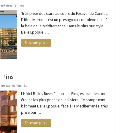
sur
ntaires fermés
Hôtel
Martinez
Très prisé des stars au cours du Festival de Cannes,
–
l’Hôtel Martinez est un prestigieux complexe face à
Cannes
la baie de la Méditerranée. Dans le plus pur style
Belle Epoque, …
En savoir plus »
s Pins
sur
entaires fermés
Hôtel
Belles
L’Hôtel Belles Rives à Juan Les Pins, est l’un des cinq
Rives
étoiles les plus prisés de la Riviera. Ce somptueux
–
Juan
bâtiment Belle Epoque, face à la Méditerranée, très
les
prisé par …
Pins
En savoir plus »