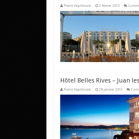
Pierre Vaprilovski
2 février 2013
Comme
Hôtel Belles Rives – Juan le
Pierre Vaprilovski
28 janvier 2013
Comm