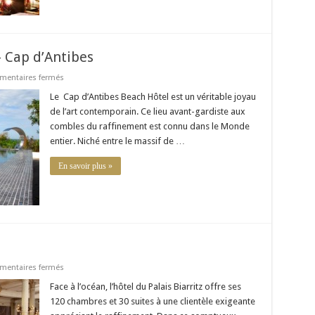
– Cap d’Antibes
sur
entaires fermés
Cap
d’Antibes
Le Cap d’Antibes Beach Hôtel est un véritable joyau
Beach
de l’art contemporain. Ce lieu avant-gardiste aux
Hôtel
–
combles du raffinement est connu dans le Monde
Cap
entier. Niché entre le massif de …
d’Antibes
En savoir plus »
sur
entaires fermés
Hôtel
du
Face à l’océan, l’hôtel du Palais Biarritz offre ses
Palais
120 chambres et 30 suites à une clientèle exigeante
–
Biarritz