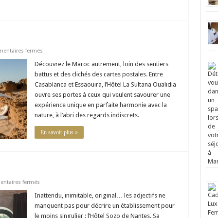
sur
entaires fermés
Hôtel
La
Découvrez le Maroc autrement, loin des sentiers
Sultana
battus et des clichés des cartes postales. Entre
–
Oualidia
Casablanca et Essaouira, l’Hôtel La Sultana Oualidia
ouvre ses portes à ceux qui veulent savourer une
expérience unique en parfaite harmonie avec la
nature, à l’abri des regards indiscrets.
En savoir plus »
sur
ntaires fermés
Hôtel
Sozo
Inattendu, inimitable, original… les adjectifs ne
–
manquent pas pour décrire un établissement pour
Nantes
le moins singulier : l’Hôtel Sozo de Nantes. Sa