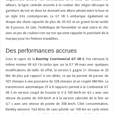
ailleurs, la ligne centrale assortie à la couleur des sièges découpe la
garniture du toit en deux lui donnant une allure valsant entre le luxe et
un style très contemporain. Le GT V8 S embarque également un
disque dur d’une capacité de plus de 30 GO et un grand écran tactile
de 8 pouces. En clair, l’esthétique de l’ensemble se veut sobre et chic
avec un jeu de couleurs ton sur ton qui vient rappeler le penchant de la
marque pour les finitions travaillées.
Des performances accrues
Sous le capot de la
Bentley Continental GT V8 S
, l’on retrouve le
même moteur V8 4,0 l bi-turbo que sur la GT V8 mais avec quelques
modifications de taille. En effet, la version S gagne 21 chevaux et 20
Nm de plus par rapport à son aînée, ce qui lui permet de passer de
507 chevaux à une puissance de 528 chevaux et un couple 680 Nm. La
transmission automatique ZF à 8 rapports permet à la Continental GT
V8 S en version coupé de boucler le 0 à 100 km/h en 4,5 s avec une
vitesse de pointe de 309 km/h et à la version cabriolet de le finir en
4,7 s avec une vitesse de pointe de 308 km/h. Côté consommation,
Bentley annonce 10,6 litres de sans-plomb sur 100 km en cycle mixte