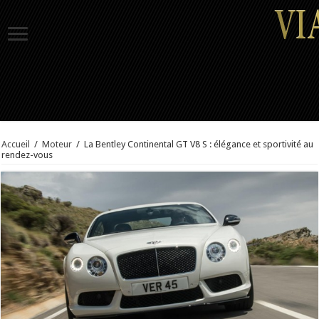
Accueil
/
Moteur
/
La Bentley Continental GT V8 S : élégance et sportivité au
rendez-vous