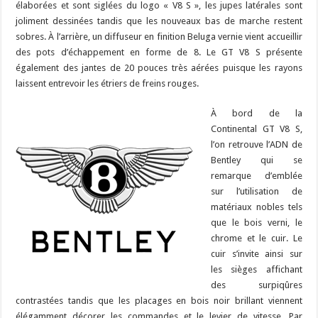
élaborées et sont siglées du logo « V8 S », les jupes latérales sont
joliment dessinées tandis que les nouveaux bas de marche restent
sobres. À l’arrière, un diffuseur en finition Beluga vernie vient accueillir
des pots d’échappement en forme de 8. Le GT V8 S présente
également des jantes de 20 pouces très aérées puisque les rayons
laissent entrevoir les étriers de freins rouges.
À bord de la
Continental GT V8 S,
l’on retrouve l’ADN de
Bentley qui se
remarque d’emblée
sur l’utilisation de
matériaux nobles tels
que le bois verni, le
chrome et le cuir. Le
cuir s’invite ainsi sur
les sièges affichant
des surpiqûres
contrastées tandis que les placages en bois noir brillant viennent
élégamment décorer les commandes et le levier de vitesse. Par