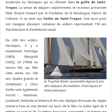
modernes ou classiques qui se côtoient dans
le golfe de Saint-
Tropez
. La venue de skippers expérimentés et reconnus préservent
l’état d’esprit instauré par le fondateur de la Nioulargue, Patrice de
Colmont. Si on vient aux
Voiles de Saint-Tropez
, c’est aussi pour
voir naviguer plusieurs centaines de voiliers représentant 150 ans
d’architecture et d’esthétisme naval.
Du côté des voiliers
classiques, il y a
notamment Partridge
(1885), Marigold
(1892), Sif (1894) ou
encore Nin, qui fête
cette année ses 100
ans. Quatre grands et
le Trophée Rolex rassemble depuis 6 ans
somptueux J Class
des bateaux de tradition, historiques et
Yachts sont également
internationaux.
inscrits : . Hanuman,
Lionheart, Velsheda et Shamrock Vm Une réplique de houari de régate
remise à l’eau en mai dernier est aussi de la fête. Ce voilier typé de 9
mètres au pont et de 21 mètres hors-tout, surnommé « le bateau qui