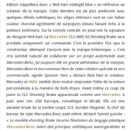
édition s’appellera donc « Nick Hart midnight blue » en référence au
créateur de la marque. Cette dernière est de plus améliorée avec
quelques détails esthétiques, les sièges intérieurs sont en cuir italien
couleur chocolat agrémenté de surpiqures bleues faisant écho à la
peinture extérieure. Sur la console centrale on peut voir la signature
du designer Nick hart. La
Mercedes
CLS AMG 63 Shooting Brake sera
produite uniquement sur commande. C’est la première fois que le
constructeur allemand s’associe avec la marque britannique. « C
ela
m’a semblé naturel de collaborer sur un projet automobile avec
Mercedes-Benz, j’ai toujours été un grand admirateur de la marque.
Mercedes-Benz et moi sommes fiers de cette création spéciale et non
commerciale, signée Spencer Hart »
, déclare Nick Hart le créateur.
Mercedes et
AMG
semble donc vouloir emprunter l’idée de la voiture
personnalisée à la manière de Rolls-Royce. Avant même ce coup de
jeune la CLS Shooting Brake apparaissait comme une
Mercedes
à
part, avec son côté baroque, romantique et décalé. Elle est une
variante break de la berline coupé CLS. Gorden Wegener, le chef du
bureau de style Mercedes-Benz avait même déclaré l’année passée :
«
Le modèle shooting Brake incarne l’évolution du langage plastique
Mercedes-Benz
selon des principes esthétiques avant-gardistes et