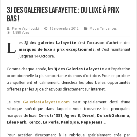
3J des Galeries Lafayette : Du Luxe à prix
bas !
Pierre Vaprilovski
15 novembre 2012
Mode
,
Tendances
1,888 Vues
L
es
3J des galeries Lafayette
c’est l’occasion d’acheter des
marques de luxe à prix exceptionnels,
et c’est maintenant
jusqu’au 14 Octobre.
Comme chaque année, les
3J des Galeries Lafayette
est l’opération
promotionnelle la plus importante du mois d’octobre. Pour en profiter
tranquillement et calmement, dénichez les plus belles opportunités
offertes par les 3J de chez vous directement sur internet.
Le site
GaleriesLafayette.com
s’est spécialement doté d’une
rubrique spécifique dans laquelle vous trouverez les principales
marques de luxe:
Cerruti 1881, Agnes B, Diesel, Dolce&Gabanna,
Eden Park, Kenzo, La Perla, Paul&Joe, Pepe Jeans
…
Pour accéder directement à la rubrique spécialement crée par