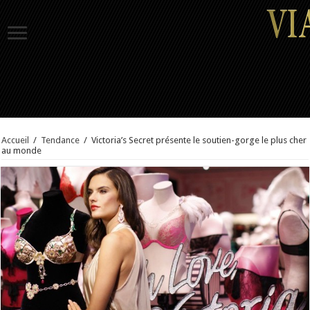
Accueil
/
Tendance
/
Victoria’s Secret présente le soutien-gorge le plus cher
au monde