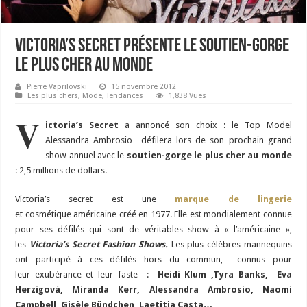
Victoria’s Secret présente le soutien-gorge
le plus cher au monde
Pierre Vaprilovski
15 novembre 2012
Les plus chers
,
Mode
,
Tendances
1,838 Vues
V
ictoria’s Secret
a annoncé son choix : le Top Model
Alessandra Ambrosio défilera lors de son prochain grand
show annuel avec le
soutien-gorge le plus cher au monde
: 2,5 millions de dollars.
Victoria’s secret est une
marque de lingerie
et cosmétique américaine créé en 1977. Elle est mondialement connue
pour ses défilés qui sont de véritables show à « l’américaine »,
les
Victoria’s Secret Fashion Shows.
Les plus célèbres mannequins
ont participé à ces défilés hors du commun, connus pour
leur exubérance et leur faste :
Heidi Klum ,Tyra Banks, Eva
Herzigová, Miranda Kerr, Alessandra Ambrosio, Naomi
Campbell, Gisèle Bündchen, Laetitia Casta…