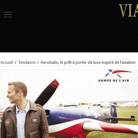
Accueil
/
Tendance
/
Aerobatix, le prêt à porter de luxe inspiré de l’aviation