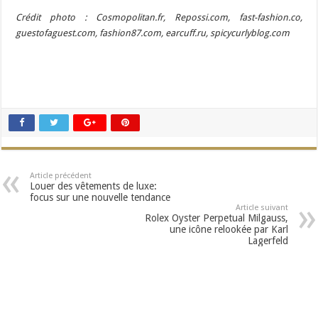
Crédit photo : Cosmopolitan.fr, Repossi.com, fast-fashion.co,
guestofaguest.com, fashion87.com, earcuff.ru, spicycurlyblog.com
Article précédent
Louer des vêtements de luxe:
focus sur une nouvelle tendance
Article suivant
Rolex Oyster Perpetual Milgauss,
une icône relookée par Karl
Lagerfeld