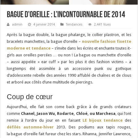
Bague d’oreille : l’incontournable de 2014
admin
4 janvier 2014
Tendances
2,441 Vues
Après la bague double, la bague phalange, le collier plastron, et les
bracelets manchettes, la bague d’oreille –
nouvelle fashion fixette
moderne et tendance
– s’invite dans les écrins et enchante toutes it-
girls aux oreilles percées … ou non ! La bague ou manchette d’oreille
– aussi appelée « ear cuff » par les plus it des fashion victims – a
longtemps été assimilée à un accessoire punk ou gothique
d’adolescente rebelle des années 1990 affublé de chaînes et de clous
et arboré aux côtés d’une multitude de piercings.
Coup de cœur
Aujourd’hui, elle fait son come back grâce à de grands créateurs
comme
Chanel, Jason Wu, Rodarte, Chloé, ou Marchesa
, qui l’ont
remise à l’ordre du jour en en faisant
LE bijoux tendance
des
défilés automne-hiver
2013. Des podiums aux tapis rouges,
la bague d’oreille fait fureur chez les stars. Rihanna, Jennifer Lawrence,