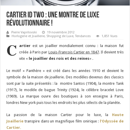
Cartier ID TWO : une montre de luxe
révolutionnaire !
Pierre Vaprilovski
19 novembre 2012
Horlogerie et Joaillerie
,
Shopping de Luxe
,
Tendances
1,851 Vues
C
artier
est un joaillier mondialement connu : la maison fut
créée à Paris par
Louis-François Cartier en 1847
. Il devient très
vite «
le joaillier des rois et des reines
« .
Le motif « Panthère » est créé dans les années 1910 et devient le
symbole de la maison de joaillerie. Des modèles devenus des classics
sont par la suite présentés : la montre Santos (1904), la montre Tank
(1917), le modèle de bague Trinity (1924), le célèbre bracelet Love
(1969). La marque ouvre des boutiques à son enseigne à Paris,
londres New york puis tous les endroits les plus sélects de la planète.
La passion de la maison Cartier pour le luxe, la
Haute
Joaillerie
transpire dans un magnifique film onirique :
l’Odyssée de
Cartier.