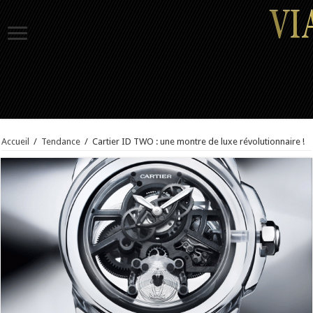
Accueil
/
Tendance
/
Cartier ID TWO : une montre de luxe révolutionnaire !