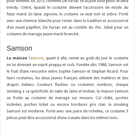
pour homme. En 2013, l’homme De Fursac se la joue bourgeois et ultra
trendy. Cintré, épaulé le costume devient l’accessoire de mode du
futur marié. En laine zignone, le costume se veut noir et sobre. Porté
avec une chemise blanche pour rester dans la tradition et accessoirisé
d’un nœud papillon, De Fursac est au comble du chic. Idéal pour un
costume de mariage jeune marié branché.
Samson
La maison
Samson
, quant à elle, remet au goût du jour le costume
en lui donnant un esprit preppy et rock. Fondée dès 1988, Samson est
le fruit d’une rencontre entre Sophie Samson et Stephan Ricard. Pour
leurs costumes, les deux jeunes français utilisent des matières et des
drapés italiens. Couleurs flashies ou costumes sombres, chaque
smoking a sa spécificité. En satin de laine et mohair, la maison Samson
se frotte au costume de mariage sur mesure. Col châle, poches
inclinées, poches ticket ou encore bordures gris clair, le smoking
Samson est moderne. Porté avec une paire de richelieu, ce costume 3
pièces peut être accessoirisé d’une cravate dans les mêmes tons.