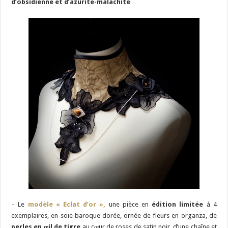
d’obsidienne et d’azurite-malachite
– Le
modèle « Eclat d’or »,
une pièce en
édition limitée
à 4
exemplaires, en soie baroque dorée, ornée de fleurs en organza, de
perles en œil de tigre
au cœur de roses de satin noir, d’une chaîne et