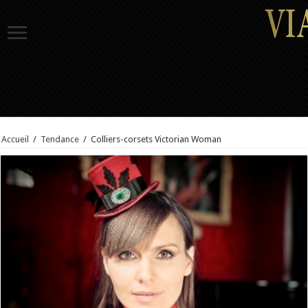
Accueil
/
Tendance
/
Colliers-corsets Victorian Woman