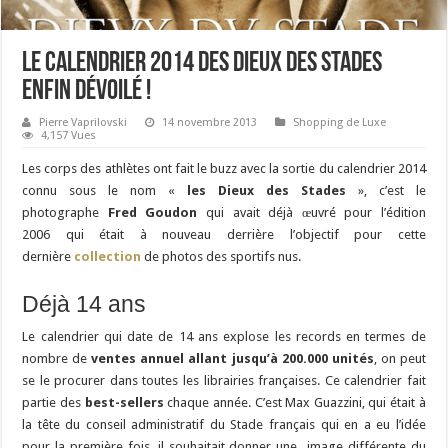
Le Calendrier 2014 des Dieux des Stades
enfin dévoilé !
Pierre Vaprilovski
14 novembre 2013
Shopping de Luxe
4,157 Vues
Les corps des athlètes ont fait le buzz avec la sortie du calendrier 2014
connu sous le nom «
les Dieux des Stades
», c’est le
photographe
Fred Goudon
qui avait déjà œuvré pour l’édition
2006 qui était à nouveau derrière l’objectif pour cette
dernière
collection
de photos des sportifs nus.
Déjà 14 ans
Le calendrier qui date de 14 ans explose les records en termes de
nombre de
ventes annuel allant jusqu’à 200.000 unités
, on peut
se le procurer dans toutes les librairies françaises. Ce calendrier fait
partie des
best-sellers
chaque année. C’est Max Guazzini, qui était à
la tête du conseil administratif du Stade français qui en a eu l’idée
pour la première fois, il souhaitait donner une image différente du