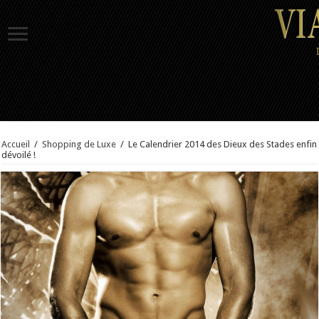
Accueil
/
Shopping de Luxe
/
Le Calendrier 2014 des Dieux des Stades enfin
dévoilé !