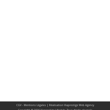
CGV - Mentions Légales
| Réalisation
Viaprestige Web Agency